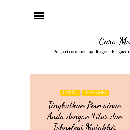
Skip
to
content
Cara Me
Pelajari cara menang di agen slot gaco
,
CASINO
PKV GAMES
Tingkatkan Permainan
Anda dengan Fitur dan
Teknologi Mutakhir