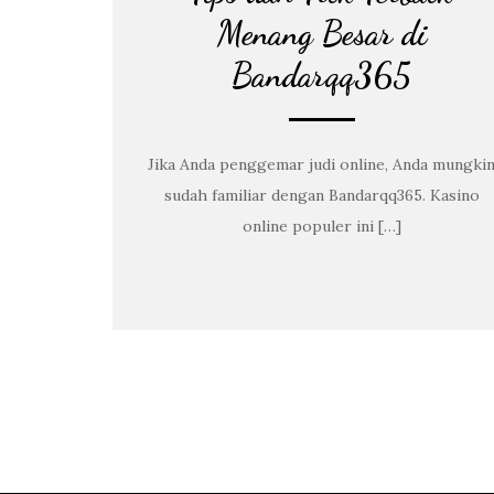
Menang Besar di
Bandarqq365
Jika Anda penggemar judi online, Anda mungki
sudah familiar dengan Bandarqq365. Kasino
online populer ini […]
Posts
pagination