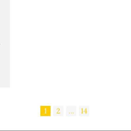
n
1
2
…
14