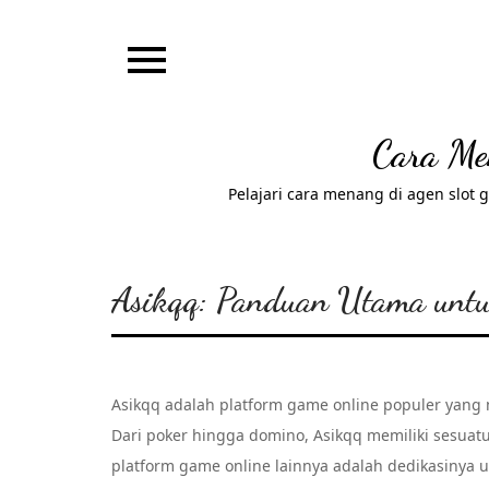
Skip
to
content
Cara Me
Pelajari cara menang di agen slot 
Asikqq: Panduan Utama untu
Asikqq adalah platform game online populer yan
Dari poker hingga domino, Asikqq memiliki sesua
platform game online lainnya adalah dedikasiny