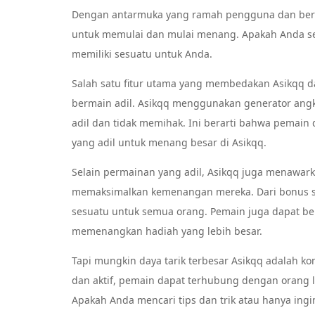
Dengan antarmuka yang ramah pengguna dan berb
untuk memulai dan mulai menang. Apakah Anda se
memiliki sesuatu untuk Anda.
Salah satu fitur utama yang membedakan Asikqq d
bermain adil. Asikqq menggunakan generator an
adil dan tidak memihak. Ini berarti bahwa pema
yang adil untuk menang besar di Asikqq.
Selain permainan yang adil, Asikqq juga menawa
memaksimalkan kemenangan mereka. Dari bonus se
sesuatu untuk semua orang. Pemain juga dapat be
memenangkan hadiah yang lebih besar.
Tapi mungkin daya tarik terbesar Asikqq adalah 
dan aktif, pemain dapat terhubung dengan orang 
Apakah Anda mencari tips dan trik atau hanya in