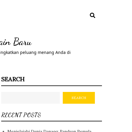
ain Baru
meningkatkan peluang menang Anda di
SEARCH
SEARCH
RECENT POSTS
Menjelajahi Dunia Danaqq: Panduan Pemula