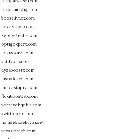
trusparktech.com
trubrandzhq.com
boostifynet.com
nexventpro.com
zephyrtechx.com
optigoxpert.com
novuswayz.com
actifypro.com
dynaboostx.com
instaflexco.com
innovistapro.com
flexiboostlab.com
vortexohqplus.com
swiftiopro.com
hamilelikbelirtisi.net
versalotech.com