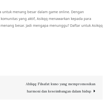
a untuk menang besar dalam game online. Dengan
 komunitas yang aktif, Asikqq menawarkan kepada para
 menang besar. Jadi mengapa menunggu? Daftar untuk Asikqq
Ahliqq: Filsafat kuno yang mempromosikan
harmoni dan keseimbangan dalam hidup