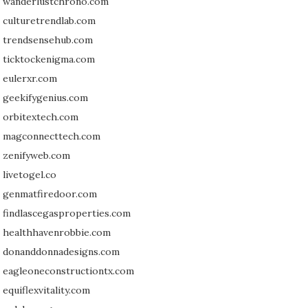
wanderlustchrono.com
culturetrendlab.com
trendsensehub.com
ticktockenigma.com
eulerxr.com
geekifygenius.com
orbitextech.com
magconnecttech.com
zenifyweb.com
livetogel.co
genmatfiredoor.com
findlascegasproperties.com
healthhavenrobbie.com
donanddonnadesigns.com
eagleoneconstructiontx.com
equiflexvitality.com