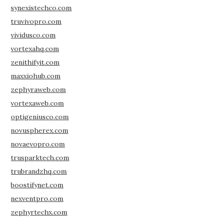
synexistechco.com
truvivopro.com
vividusco.com
vortexahq.com
zenithifyit.com
maxxiohub.com
zephyraweb.com
vortexaweb.com
optigeniusco.com
novuspherex.com
novaevopro.com
trusparktech.com
trubrandzhq.com
boostifynet.com
nexventpro.com
zephyrtechx.com