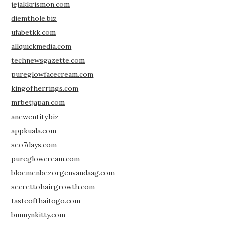
jejakkrismon.com
diemthole.biz
ufabetkk.com
allquickmedia.com
technewsgazette.com
pureglowfacecream.com
kingofherrings.com
mrbetjapan.com
anewentity.biz
appkuala.com
seo7days.com
pureglowcream.com
bloemenbezorgenvandaag.com
secrettohairgrowth.com
tasteofthaitogo.com
bunnynkitty.com