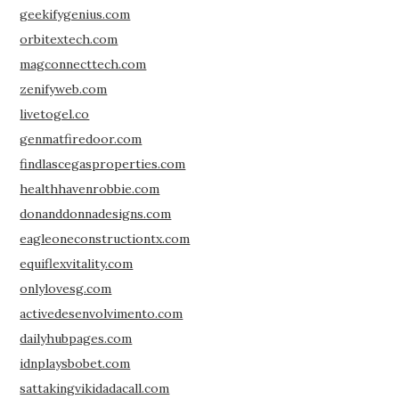
geekifygenius.com
orbitextech.com
magconnecttech.com
zenifyweb.com
livetogel.co
genmatfiredoor.com
findlascegasproperties.com
healthhavenrobbie.com
donanddonnadesigns.com
eagleoneconstructiontx.com
equiflexvitality.com
onlylovesg.com
activedesenvolvimento.com
dailyhubpages.com
idnplaysbobet.com
sattakingvikidadacall.com