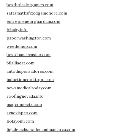
bestbolaslotgames.com
sattamatkafixedgamehere.com
entrepreneurguardian.com
hibaby.info
paperwashington.com
weedemup.com
bestchancecasino.com
bilalliaqat.com
autodispensadores.com
inductioncooktopp.com
newsmedicaltoday.com
roofingnevada.info
magconnectx.com
synexispro.com
holayomi.com
ligadeciclismodecundinamarca.com