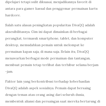
dipelajari tetapi sulit dikuasai, menjadikannya favorit di
antara para gamer kasual dan penggemar permainan kartu
hardcore.
Salah satu alasan peningkatan popularitas DivaQQ adalah
aksesibilitasnya. Gim ini dapat dimainkan di berbagai
perangkat, termasuk smartphone, tablet, dan komputer
desktop, memudahkan pemain untuk melompat ke
permainan kapan saja, di mana saja. Selain itu, DivaQQ
menawarkan berbagai mode permainan dan tantangan,
membuat pemain tetap terlibat dan terhibur selama berjam
-jam.
Faktor lain yang berkontribusi terhadap keberhasilan
DivaQQ adalah aspek sosialnya. Pemain dapat bersaing
dengan teman atau orang asing dari seluruh dunia,
membentuk aliansi dan persaingan saat mereka bertarung di