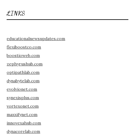
LINKS
educationalnewsupdates.com
flexiboostco.com
boostioweb.com
zephyrushub.com
optipathlab.com
dynabytelab.com
evolvionet.com
synexisplus.com
vortexonet.com
maxxifynet.com
innovexahub.com
dynacorelab.com