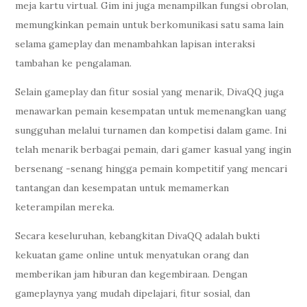
meja kartu virtual. Gim ini juga menampilkan fungsi obrolan,
memungkinkan pemain untuk berkomunikasi satu sama lain
selama gameplay dan menambahkan lapisan interaksi
tambahan ke pengalaman.
Selain gameplay dan fitur sosial yang menarik, DivaQQ juga
menawarkan pemain kesempatan untuk memenangkan uang
sungguhan melalui turnamen dan kompetisi dalam game. Ini
telah menarik berbagai pemain, dari gamer kasual yang ingin
bersenang -senang hingga pemain kompetitif yang mencari
tantangan dan kesempatan untuk memamerkan
keterampilan mereka.
Secara keseluruhan, kebangkitan DivaQQ adalah bukti
kekuatan game online untuk menyatukan orang dan
memberikan jam hiburan dan kegembiraan. Dengan
gameplaynya yang mudah dipelajari, fitur sosial, dan