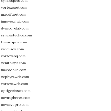
synexisplus.com
vortexonet.com
maxxifynet.com
innovexahub.com
dynacorelab.com
synexistechco.com
truvivopro.com
vividusco.com
vortexahq.com
zenithifyit.com
maxxiohub.com
zephyraweb.com
vortexaweb.com
optigeniusco.com
novuspherex.com
novaevopro.com