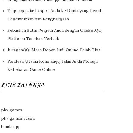
Taipanqqasia: Paspor Anda ke Dunia yang Penuh
Kegembiraan dan Penghargaan
Bebaskan Batin Penjudi Anda dengan OneBetQQ:
Platform Taruhan Terbaik
JuraganQQ: Masa Depan Judi Online Telah Tiba
Panduan Utama Kemilauqq: Jalan Anda Menuju
Kehebatan Game Online
LINK LAINNYA
pkv games
pkv games resmi
bandarqq