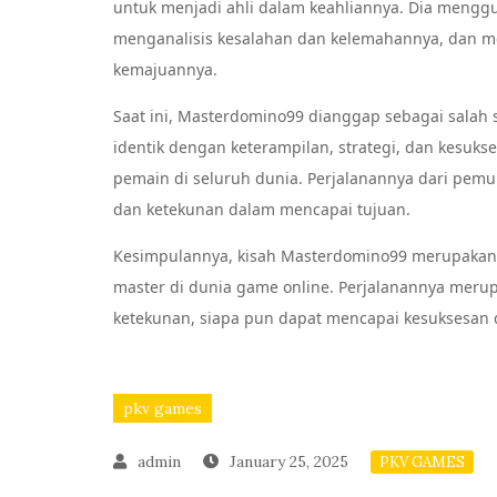
untuk menjadi ahli dalam keahliannya. Dia menggu
menganalisis kesalahan dan kelemahannya, dan
kemajuannya.
Saat ini, Masterdomino99 dianggap sebagai salah
identik dengan keterampilan, strategi, dan kesuk
pemain di seluruh dunia. Perjalanannya dari pemul
dan ketekunan dalam mencapai tujuan.
Kesimpulannya, kisah Masterdomino99 merupakan 
master di dunia game online. Perjalanannya meru
ketekunan, siapa pun dapat mencapai kesuksesan 
pkv games
January 25, 2025
PKV GAMES