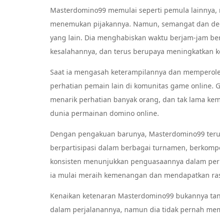
Masterdomino99 memulai seperti pemula lainnya,
menemukan pijakannya. Namun, semangat dan de
yang lain. Dia menghabiskan waktu berjam-jam berl
kesalahannya, dan terus berupaya meningkatkan k
Saat ia mengasah keterampilannya dan memperole
perhatian pemain lain di komunitas game online.
menarik perhatian banyak orang, dan tak lama kem
dunia permainan domino online.
Dengan pengakuan barunya, Masterdomino99 terus 
berpartisipasi dalam berbagai turnamen, berkompe
konsisten menunjukkan penguasaannya dalam perm
ia mulai meraih kemenangan dan mendapatkan ras
Kenaikan ketenaran Masterdomino99 bukannya ta
dalam perjalanannya, namun dia tidak pernah mem