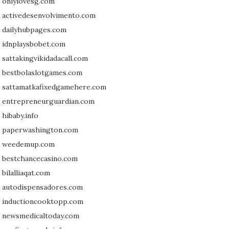
onlylovesg.com
activedesenvolvimento.com
dailyhubpages.com
idnplaysbobet.com
sattakingvikidadacall.com
bestbolaslotgames.com
sattamatkafixedgamehere.com
entrepreneurguardian.com
hibaby.info
paperwashington.com
weedemup.com
bestchancecasino.com
bilalliaqat.com
autodispensadores.com
inductioncooktopp.com
newsmedicaltoday.com