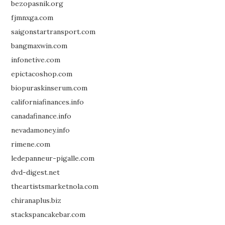
bezopasnik.org
fjmnxga.com
saigonstartransport.com
bangmaxwin.com
infonetive.com
epictacoshop.com
biopuraskinserum.com
californiafinances.info
canadafinance.info
nevadamoney.info
rimene.com
ledepanneur-pigalle.com
dvd-digest.net
theartistsmarketnola.com
chiranaplus.biz
stackspancakebar.com