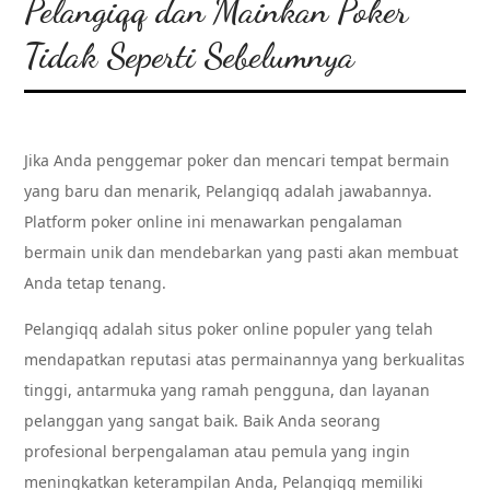
Pelangiqq dan Mainkan Poker
Tidak Seperti Sebelumnya
Jika Anda penggemar poker dan mencari tempat bermain
yang baru dan menarik, Pelangiqq adalah jawabannya.
Platform poker online ini menawarkan pengalaman
bermain unik dan mendebarkan yang pasti akan membuat
Anda tetap tenang.
Pelangiqq adalah situs poker online populer yang telah
mendapatkan reputasi atas permainannya yang berkualitas
tinggi, antarmuka yang ramah pengguna, dan layanan
pelanggan yang sangat baik. Baik Anda seorang
profesional berpengalaman atau pemula yang ingin
meningkatkan keterampilan Anda, Pelangiqq memiliki