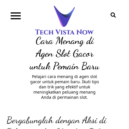
Skip
to
content
Cara Menang di
Agen Slot Gacor
untuk Pemain Baru
Pelajari cara menang di agen slot
gacor untuk pemain baru. Ikuti tips
dan trik yang efektif untuk
meningkatkan peluang menang
Anda di permainan slot.
Bergabunglah dengan Aksi di