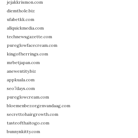
jejakkrismon.com
diemthole.biz
ufabetkk.com
allquickmedia.com
technewsgazette.com
pureglowfacecream.com
kingofherrings.com
mrbetjapan.com
anewentity.biz
appkuala.com
seo7days.com
pureglowcream.com
bloemenbezorgenvandaag.com
secrettohairgrowth.com
tasteofthaitogo.com
bunnynkitty.com