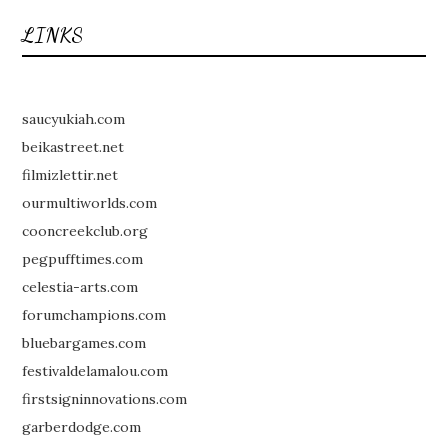
LINKS
saucyukiah.com
beikastreet.net
filmizlettir.net
ourmultiworlds.com
cooncreekclub.org
pegpufftimes.com
celestia-arts.com
forumchampions.com
bluebargames.com
festivaldelamalou.com
firstsigninnovations.com
garberdodge.com