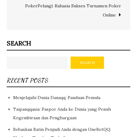
PokerPelangi: Rahasia Sukses Turnamen Poker
Online
SEARCH
SEARCH
RECENT POSTS
Menjelajahi Dunia Danaqq: Panduan Pemula
Taipanqqasia: Paspor Anda ke Dunia yang Penuh
Kegembiraan dan Penghargaan
Bebaskan Batin Penjudi Anda dengan OneBetQQ: