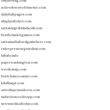
onlylovesg.com
activedesenvolvimento.com
dailyhubpages.com
idnplaysbobet.com
sattakingvikidadacall.com
bestbolaslotgames.com
sattamatkafixedgamehere.com
entrepreneurguardian.com
hibaby.info
paperwashington.com
weedemup.com
bestchancecasino.com
bilalliaqat.com
autodispensadores.com
inductioncooktopp.com
newsmedicaltoday.com