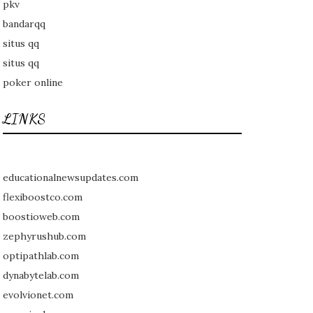
pkv
bandarqq
situs qq
situs qq
poker online
LINKS
educationalnewsupdates.com
flexiboostco.com
boostioweb.com
zephyrushub.com
optipathlab.com
dynabytelab.com
evolvionet.com