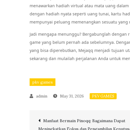
menawarkan hadiah virtual atau mata uang dala
dengan hadiah nyata seperti uang tunai, kartu had
mempunyai peluang memenangkan sesuatu yang ny
Jadi mengapa menunggu? Bergabunglah dengan rev
game yang belum pernah ada sebelumnya. Dengan fa
yang bisa diperebutkan, Mejaqq menjadi tujuan u
sekarang dan mulailah perjalanan Anda untuk men
pkv games
May 31, 2026
PKV GAMES
Post
Manfaat Bermain Pinoqq: Bagaimana Dapat
Meningkatkan Fokus dan Pengambilan Keputus