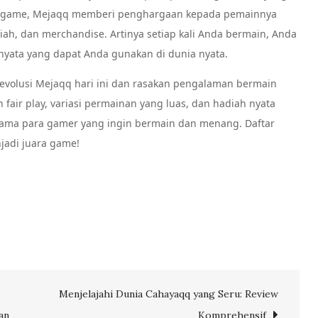
m game, Mejaqq memberi penghargaan kepada pemainnya
iah, dan merchandise. Artinya setiap kali Anda bermain, Anda
ata yang dapat Anda gunakan di dunia nyata.
olusi Mejaqq hari ini dan rasakan pengalaman bermain
ir play, variasi permainan yang luas, dan hadiah nyata
tama para gamer yang ingin bermain dan menang. Daftar
jadi juara game!
Menjelajahi Dunia Cahayaqq yang Seru: Review
an
Komprehensif