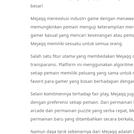
besar!
Mejaqq merevolusi industri game dengan menawa
memungkinkan pemain menguji keterampilan mere
gamer kasual yang mencari kesenangan atau pemai
Mejaqq memiliki sesuatu untuk semua orang.
Salah satu fitur utama yang membedakan Mejaqq da
transparansi. Platform ini menggunakan algorit
setiap pemain memiliki peluang yang sama untuk 
favorit para gamer yang bosan berhadapan dengan 
Selain komitmennya terhadap fair play, Mejaqq 
dengan preferensi setiap pemain. Dari permainan k
arcade dan permainan puzzle yang serba cepat, M
permainan baru yang ditambahkan secara berkala, 
Namun daya tarik sebenarnya dari Mejaqq adalah 