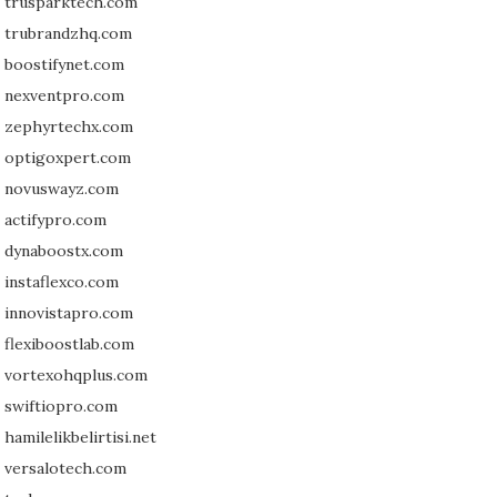
trusparktech.com
trubrandzhq.com
boostifynet.com
nexventpro.com
zephyrtechx.com
optigoxpert.com
novuswayz.com
actifypro.com
dynaboostx.com
instaflexco.com
innovistapro.com
flexiboostlab.com
vortexohqplus.com
swiftiopro.com
hamilelikbelirtisi.net
versalotech.com