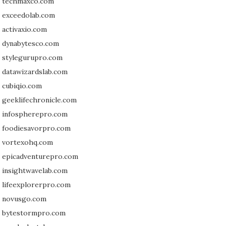
techmaxco.com
exceedolab.com
activaxio.com
dynabytesco.com
stylegurupro.com
datawizardslab.com
cubiqio.com
geeklifechronicle.com
infospherepro.com
foodiesavorpro.com
vortexohq.com
epicadventurepro.com
insightwavelab.com
lifeexplorerpro.com
novusgo.com
bytestormpro.com