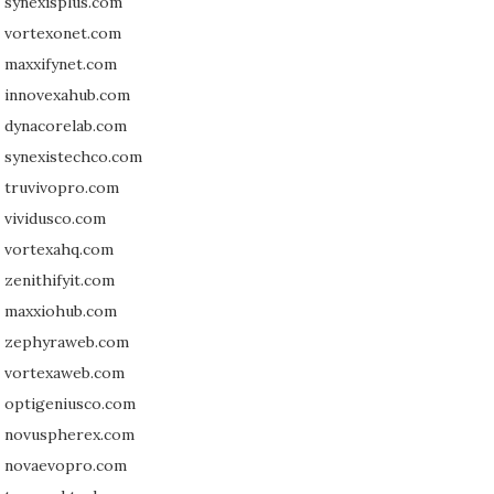
synexisplus.com
vortexonet.com
maxxifynet.com
innovexahub.com
dynacorelab.com
synexistechco.com
truvivopro.com
vividusco.com
vortexahq.com
zenithifyit.com
maxxiohub.com
zephyraweb.com
vortexaweb.com
optigeniusco.com
novuspherex.com
novaevopro.com