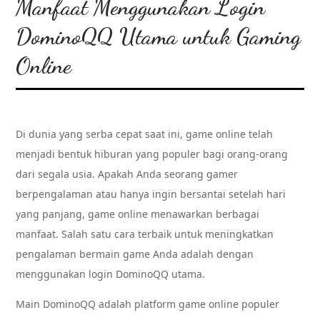
Manfaat Menggunakan Login
DominoQQ Utama untuk Gaming
Online
Di dunia yang serba cepat saat ini, game online telah
menjadi bentuk hiburan yang populer bagi orang-orang
dari segala usia. Apakah Anda seorang gamer
berpengalaman atau hanya ingin bersantai setelah hari
yang panjang, game online menawarkan berbagai
manfaat. Salah satu cara terbaik untuk meningkatkan
pengalaman bermain game Anda adalah dengan
menggunakan login DominoQQ utama.
Main DominoQQ adalah platform game online populer