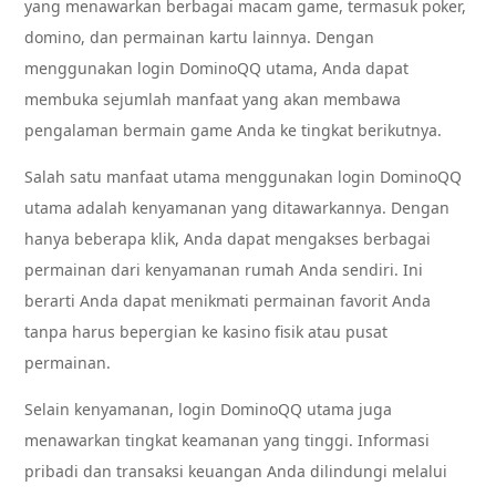
yang menawarkan berbagai macam game, termasuk poker,
domino, dan permainan kartu lainnya. Dengan
menggunakan login DominoQQ utama, Anda dapat
membuka sejumlah manfaat yang akan membawa
pengalaman bermain game Anda ke tingkat berikutnya.
Salah satu manfaat utama menggunakan login DominoQQ
utama adalah kenyamanan yang ditawarkannya. Dengan
hanya beberapa klik, Anda dapat mengakses berbagai
permainan dari kenyamanan rumah Anda sendiri. Ini
berarti Anda dapat menikmati permainan favorit Anda
tanpa harus bepergian ke kasino fisik atau pusat
permainan.
Selain kenyamanan, login DominoQQ utama juga
menawarkan tingkat keamanan yang tinggi. Informasi
pribadi dan transaksi keuangan Anda dilindungi melalui