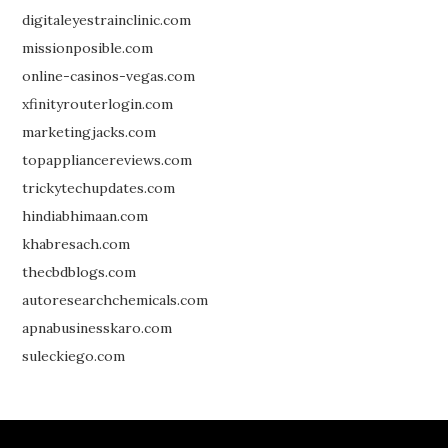
digitaleyestrainclinic.com
missionposible.com
online-casinos-vegas.com
xfinityrouterlogin.com
marketingjacks.com
topappliancereviews.com
trickytechupdates.com
hindiabhimaan.com
khabresach.com
thecbdblogs.com
autoresearchchemicals.com
apnabusinesskaro.com
suleckiego.com