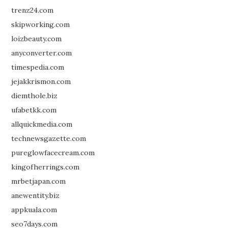
trenz24.com
skipworking.com
loizbeauty.com
anyconverter.com
timespedia.com
jejakkrismon.com
diemthole.biz
ufabetkk.com
allquickmedia.com
technewsgazette.com
pureglowfacecream.com
kingofherrings.com
mrbetjapan.com
anewentity.biz
appkuala.com
seo7days.com