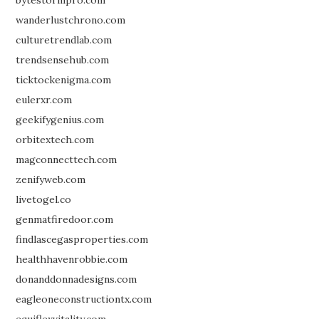
bytestormpro.com
wanderlustchrono.com
culturetrendlab.com
trendsensehub.com
ticktockenigma.com
eulerxr.com
geekifygenius.com
orbitextech.com
magconnecttech.com
zenifyweb.com
livetogel.co
genmatfiredoor.com
findlascegasproperties.com
healthhavenrobbie.com
donanddonnadesigns.com
eagleoneconstructiontx.com