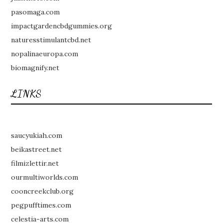
pasomaga.com
impactgardencbdgummies.org
naturesstimulantcbd.net
nopalinaeuropa.com
biomagnify.net
LINKS
saucyukiah.com
beikastreet.net
filmizlettir.net
ourmultiworlds.com
cooncreekclub.org
pegpufftimes.com
celestia-arts.com