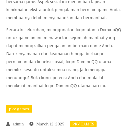
bersama game. Aspek sosial ini menambah lapisan
kenikmatan ekstra untuk pengalaman bermain game Anda,
membuatnya lebih menyenangkan dan bermanfaat.
Secara keseluruhan, menggunakan login utama DominoQQ
untuk game online menawarkan sejumlah manfaat yang
dapat meningkatkan pengalaman bermain game Anda.
Dari kenyamanan dan keamanan hingga berbagai
permainan dan koneksi sosial, login DominoQQ utama
memiliki sesuatu untuk semua orang. Jadi mengapa
menunggu? Buka kunci potensi Anda dan mulailah
menikmati manfaat login DominoQQ utama hari ini.
pkv games
March 12, 2025
PKV GAMES