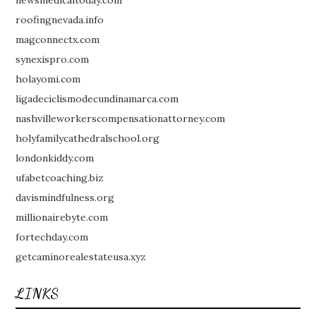
newsmedicaltoday.com
roofingnevada.info
magconnectx.com
synexispro.com
holayomi.com
ligadeciclismodecundinamarca.com
nashvilleworkerscompensationattorney.com
holyfamilycathedralschool.org
londonkiddy.com
ufabetcoaching.biz
davismindfulness.org
millionairebyte.com
fortechday.com
getcaminorealestateusa.xyz
LINKS