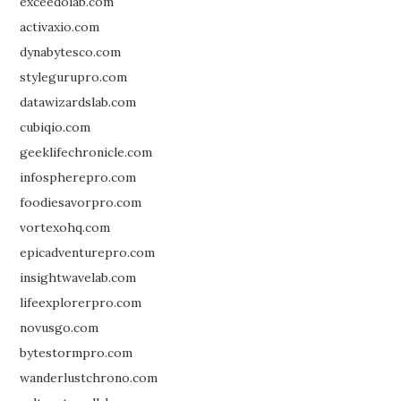
exceedolab.com
activaxio.com
dynabytesco.com
stylegurupro.com
datawizardslab.com
cubiqio.com
geeklifechronicle.com
infospherepro.com
foodiesavorpro.com
vortexohq.com
epicadventurepro.com
insightwavelab.com
lifeexplorerpro.com
novusgo.com
bytestormpro.com
wanderlustchrono.com