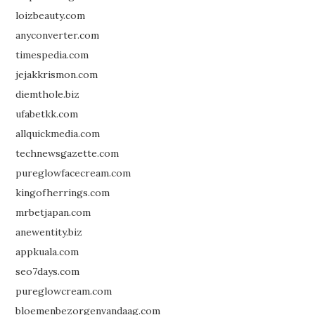
loizbeauty.com
anyconverter.com
timespedia.com
jejakkrismon.com
diemthole.biz
ufabetkk.com
allquickmedia.com
technewsgazette.com
pureglowfacecream.com
kingofherrings.com
mrbetjapan.com
anewentity.biz
appkuala.com
seo7days.com
pureglowcream.com
bloemenbezorgenvandaag.com