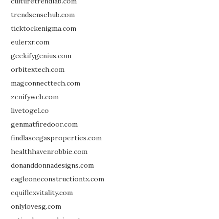
culturetrendlab.com
trendsensehub.com
ticktockenigma.com
eulerxr.com
geekifygenius.com
orbitextech.com
magconnecttech.com
zenifyweb.com
livetogel.co
genmatfiredoor.com
findlascegasproperties.com
healthhavenrobbie.com
donanddonnadesigns.com
eagleoneconstructiontx.com
equiflexvitality.com
onlylovesg.com