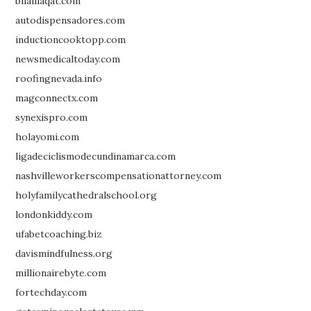
bilalliaqat.com
autodispensadores.com
inductioncooktopp.com
newsmedicaltoday.com
roofingnevada.info
magconnectx.com
synexispro.com
holayomi.com
ligadeciclismodecundinamarca.com
nashvilleworkerscompensationattorney.com
holyfamilycathedralschool.org
londonkiddy.com
ufabetcoaching.biz
davismindfulness.org
millionairebyte.com
fortechday.com