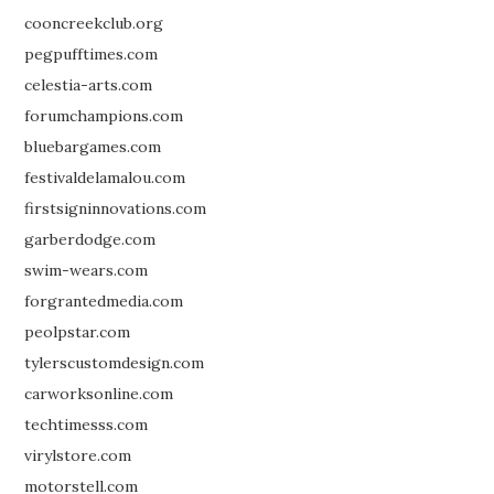
cooncreekclub.org
pegpufftimes.com
celestia-arts.com
forumchampions.com
bluebargames.com
festivaldelamalou.com
firstsigninnovations.com
garberdodge.com
swim-wears.com
forgrantedmedia.com
peolpstar.com
tylerscustomdesign.com
carworksonline.com
techtimesss.com
virylstore.com
motorstell.com