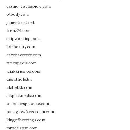
casino-tischspiele.com
otbody.com
jamestrust.net
trenz24.com
skipworking.com
loizbeauty.com
anyconverter.com
timespedia.com
jejakkrismon.com
diemthole.biz
ufabetkk.com
allquickmedia.com
technewsgazette.com
pureglowfacecream.com
kingofherrings.com
mrbetjapan.com