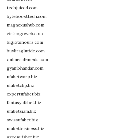
techjuiced.com
byteboosttech.com
magnexushub.com
virtuogoweb.com
biglotshours.com
buyliraglutide.com
onlinesafemeds.com
gyanibhandar.com
ufabetwarp.biz
ufabetclip.biz
expertufabet.biz
fantasyufabet.biz
ufabetsiam.biz
swissufabet.biz
ufabetbusiness.biz
greenufabet.biz