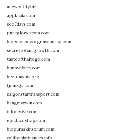
anewentity.biz
appkuala.com
seo7days.com
pureglowcream.com
bloemenbezorgenvandaag.com
secrettohairgrowth.com
tasteofthaitogo.com
bunnynkitty.com
bezopasnik.org
fjmnxga.com
saigonstartransport.com
bangmaxwin.com
infonetive.com
epictacoshop.com
biopuraskinserum.com
californiafinances.info