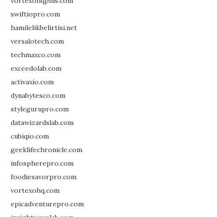
vortexohqplus.com
swiftiopro.com
hamilelikbelirtisi.net
versalotech.com
techmaxco.com
exceedolab.com
activaxio.com
dynabytesco.com
stylegurupro.com
datawizardslab.com
cubiqio.com
geeklifechronicle.com
infospherepro.com
foodiesavorpro.com
vortexohq.com
epicadventurepro.com