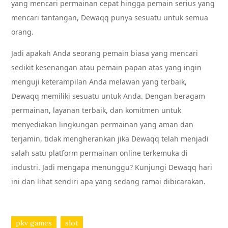
yang mencari permainan cepat hingga pemain serius yang
mencari tantangan, Dewaqq punya sesuatu untuk semua
orang.
Jadi apakah Anda seorang pemain biasa yang mencari
sedikit kesenangan atau pemain papan atas yang ingin
menguji keterampilan Anda melawan yang terbaik,
Dewaqq memiliki sesuatu untuk Anda. Dengan beragam
permainan, layanan terbaik, dan komitmen untuk
menyediakan lingkungan permainan yang aman dan
terjamin, tidak mengherankan jika Dewaqq telah menjadi
salah satu platform permainan online terkemuka di
industri. Jadi mengapa menunggu? Kunjungi Dewaqq hari
ini dan lihat sendiri apa yang sedang ramai dibicarakan.
pkv games
slot