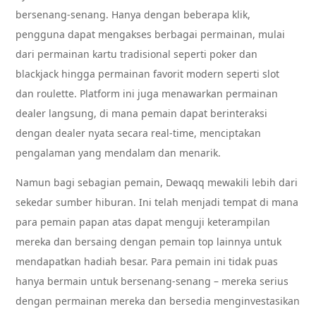
bersenang-senang. Hanya dengan beberapa klik,
pengguna dapat mengakses berbagai permainan, mulai
dari permainan kartu tradisional seperti poker dan
blackjack hingga permainan favorit modern seperti slot
dan roulette. Platform ini juga menawarkan permainan
dealer langsung, di mana pemain dapat berinteraksi
dengan dealer nyata secara real-time, menciptakan
pengalaman yang mendalam dan menarik.
Namun bagi sebagian pemain, Dewaqq mewakili lebih dari
sekedar sumber hiburan. Ini telah menjadi tempat di mana
para pemain papan atas dapat menguji keterampilan
mereka dan bersaing dengan pemain top lainnya untuk
mendapatkan hadiah besar. Para pemain ini tidak puas
hanya bermain untuk bersenang-senang – mereka serius
dengan permainan mereka dan bersedia menginvestasikan