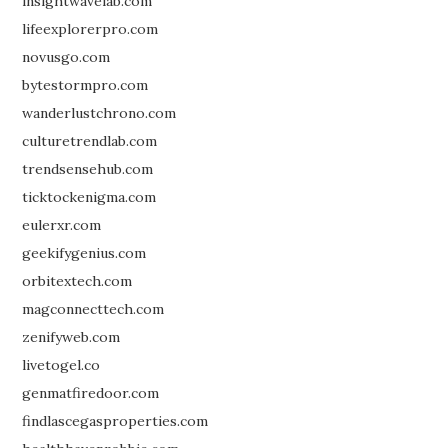
insightwavelab.com
lifeexplorerpro.com
novusgo.com
bytestormpro.com
wanderlustchrono.com
culturetrendlab.com
trendsensehub.com
ticktockenigma.com
eulerxr.com
geekifygenius.com
orbitextech.com
magconnecttech.com
zenifyweb.com
livetogel.co
genmatfiredoor.com
findlascegasproperties.com