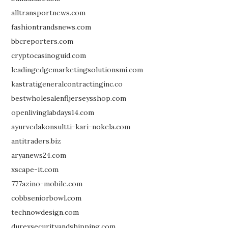
alltransportnews.com
fashiontrandsnews.com
bbcreporters.com
cryptocasinoguid.com
leadingedgemarketingsolutionsmi.com
kastratigeneralcontractinginc.co
bestwholesalenfljerseysshop.com
openlivinglabdays14.com
ayurvedakonsultti-kari-nokela.com
antitraders.biz
aryanews24.com
xscape-it.com
777azino-mobile.com
cobbseniorbowl.com
technowdesign.com
durexsecurityandshipping.com