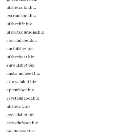
ufabetcolor.biz
extraufabet.biz
ufabetlife.biz
ufabetsolutions.biz
socialufabet.biz
surfufabet.biz
ufabetbest.biz
sureufabet.biz
customufabet.biz
storyufabet.biz
epicufabet.biz
crystalufabet.biz
ufabetok.biz
everufabet.biz
crowdufabet.biz
buildufabet.biz