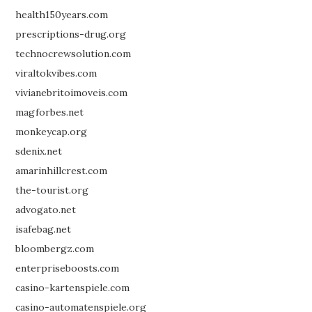
health150years.com
prescriptions-drug.org
technocrewsolution.com
viraltokvibes.com
vivianebritoimoveis.com
magforbes.net
monkeycap.org
sdenix.net
amarinhillcrest.com
the-tourist.org
advogato.net
isafebag.net
bloombergz.com
enterpriseboosts.com
casino-kartenspiele.com
casino-automatenspiele.org