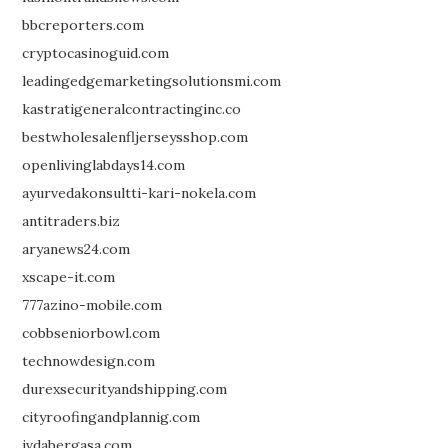
bbcreporters.com
cryptocasinoguid.com
leadingedgemarketingsolutionsmi.com
kastratigeneralcontractinginc.co
bestwholesalenfljerseysshop.com
openlivinglabdays14.com
ayurvedakonsultti-kari-nokela.com
antitraders.biz
aryanews24.com
xscape-it.com
777azino-mobile.com
cobbseniorbowl.com
technowdesign.com
durexsecurityandshipping.com
cityroofingandplannig.com
ivdabergasa.com