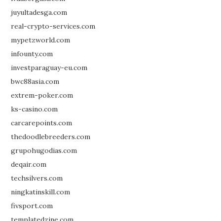
juyultadesga.com
real-crypto-services.com
mypetzworld.com
infounty.com
investparaguay-eu.com
bwc88asia.com
extrem-poker.com
ks-casino.com
carcarepoints.com
thedoodlebreeders.com
grupohugodias.com
deqair.com
techsilvers.com
ningkatinskill.com
fivsport.com
templatedzine.com