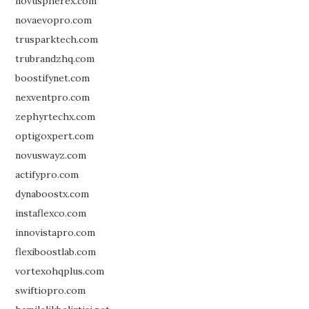
novuspherex.com
novaevopro.com
trusparktech.com
trubrandzhq.com
boostifynet.com
nexventpro.com
zephyrtechx.com
optigoxpert.com
novuswayz.com
actifypro.com
dynaboostx.com
instaflexco.com
innovistapro.com
flexiboostlab.com
vortexohqplus.com
swiftiopro.com