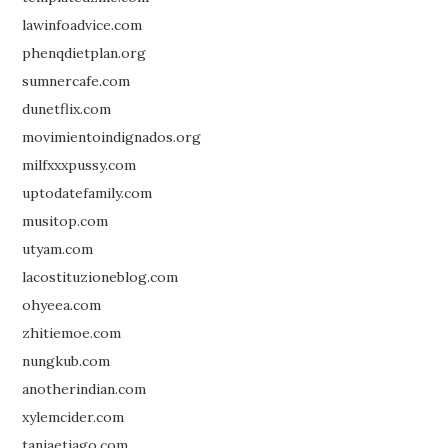
lawinfoadvice.com
phenqdietplan.org
sumnercafe.com
dunetflix.com
movimientoindignados.org
milfxxxpussy.com
uptodatefamily.com
musitop.com
utyam.com
lacostituzioneblog.com
ohyeea.com
zhitiemoe.com
nungkub.com
anotherindian.com
xylemcider.com
taniaetiago.com