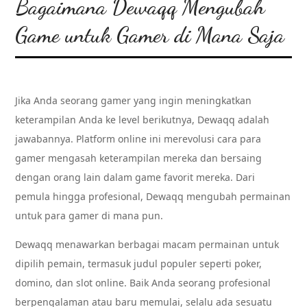
Bagaimana Dewaqq Mengubah
Game untuk Gamer di Mana Saja
Jika Anda seorang gamer yang ingin meningkatkan
keterampilan Anda ke level berikutnya, Dewaqq adalah
jawabannya. Platform online ini merevolusi cara para
gamer mengasah keterampilan mereka dan bersaing
dengan orang lain dalam game favorit mereka. Dari
pemula hingga profesional, Dewaqq mengubah permainan
untuk para gamer di mana pun.
Dewaqq menawarkan berbagai macam permainan untuk
dipilih pemain, termasuk judul populer seperti poker,
domino, dan slot online. Baik Anda seorang profesional
berpengalaman atau baru memulai, selalu ada sesuatu