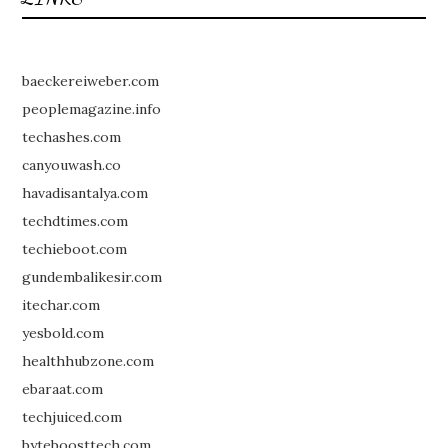
baeckereiweber.com
peoplemagazine.info
techashes.com
canyouwash.co
havadisantalya.com
techdtimes.com
techieboot.com
gundembalikesir.com
itechar.com
yesbold.com
healthhubzone.com
ebaraat.com
techjuiced.com
byteboosttech.com