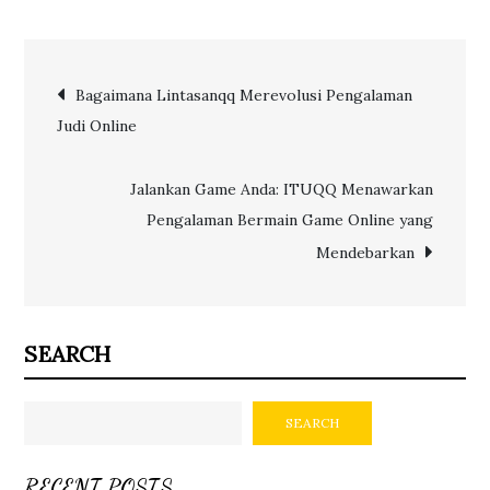
Post
Bagaimana Lintasanqq Merevolusi Pengalaman
Judi Online
navigation
Jalankan Game Anda: ITUQQ Menawarkan
Pengalaman Bermain Game Online yang
Mendebarkan
SEARCH
SEARCH
RECENT POSTS