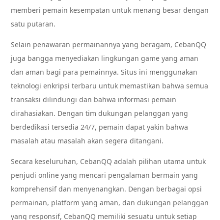
memberi pemain kesempatan untuk menang besar dengan
satu putaran.
Selain penawaran permainannya yang beragam, CebanQQ
juga bangga menyediakan lingkungan game yang aman
dan aman bagi para pemainnya. Situs ini menggunakan
teknologi enkripsi terbaru untuk memastikan bahwa semua
transaksi dilindungi dan bahwa informasi pemain
dirahasiakan. Dengan tim dukungan pelanggan yang
berdedikasi tersedia 24/7, pemain dapat yakin bahwa
masalah atau masalah akan segera ditangani.
Secara keseluruhan, CebanQQ adalah pilihan utama untuk
penjudi online yang mencari pengalaman bermain yang
komprehensif dan menyenangkan. Dengan berbagai opsi
permainan, platform yang aman, dan dukungan pelanggan
yang responsif, CebanQQ memiliki sesuatu untuk setiap