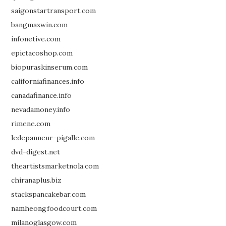
saigonstartransport.com
bangmaxwin.com
infonetive.com
epictacoshop.com
biopuraskinserum.com
californiafinances.info
canadafinance.info
nevadamoney.info
rimene.com
ledepanneur-pigalle.com
dvd-digest.net
theartistsmarketnola.com
chiranaplus.biz
stackspancakebar.com
namheongfoodcourt.com
milanoglasgow.com