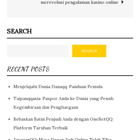
merevolusi pengalaman kasino online
SEARCH
SEARCH
RECENT POSTS
Menjelajahi Dunia Danaqq: Panduan Pemula
Taipanqqasia: Paspor Anda ke Dunia yang Penuh
Kegembiraan dan Penghargaan
Bebaskan Batin Penjudi Anda dengan OneBetQQ:
Platform Taruhan Terbaik
JuraganQQ: Masa Depan Judi Online Telah Tiba