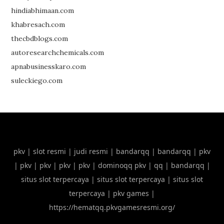
hindiabhimaan.com
khabresach.com
thecbdblogs.com
autoresearchchemicals.com
apnabusinesskaro.com
suleckiego.com
pkv
|
slot resmi
|
judi resmi
|
bandarqq
|
bandarqq
|
pkv
|
pkv
|
pkv
|
pkv
|
pkv
|
dominoqq pkv
|
qq
|
bandarqq
|
situs slot terpercaya
|
situs slot terpercaya
|
situs slot
terpercaya
|
pkv games
|
https://hematqq.pkvgamesresmi.org/