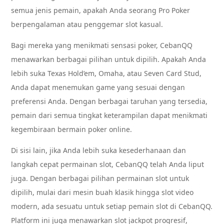
semua jenis pemain, apakah Anda seorang Pro Poker
berpengalaman atau penggemar slot kasual.
Bagi mereka yang menikmati sensasi poker, CebanQQ
menawarkan berbagai pilihan untuk dipilih. Apakah Anda
lebih suka Texas Hold’em, Omaha, atau Seven Card Stud,
Anda dapat menemukan game yang sesuai dengan
preferensi Anda. Dengan berbagai taruhan yang tersedia,
pemain dari semua tingkat keterampilan dapat menikmati
kegembiraan bermain poker online.
Di sisi lain, jika Anda lebih suka kesederhanaan dan
langkah cepat permainan slot, CebanQQ telah Anda liput
juga. Dengan berbagai pilihan permainan slot untuk
dipilih, mulai dari mesin buah klasik hingga slot video
modern, ada sesuatu untuk setiap pemain slot di CebanQQ.
Platform ini juga menawarkan slot jackpot progresif,