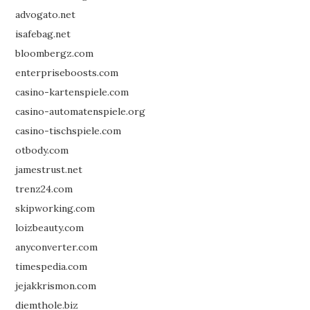
advogato.net
isafebag.net
bloombergz.com
enterpriseboosts.com
casino-kartenspiele.com
casino-automatenspiele.org
casino-tischspiele.com
otbody.com
jamestrust.net
trenz24.com
skipworking.com
loizbeauty.com
anyconverter.com
timespedia.com
jejakkrismon.com
diemthole.biz