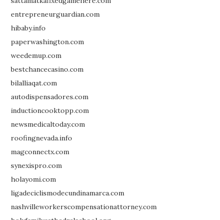
sattamatkafixedgamehere.com
entrepreneurguardian.com
hibaby.info
paperwashington.com
weedemup.com
bestchancecasino.com
bilalliaqat.com
autodispensadores.com
inductioncooktopp.com
newsmedicaltoday.com
roofingnevada.info
magconnectx.com
synexispro.com
holayomi.com
ligadeciclismodecundinamarca.com
nashvilleworkerscompensationattorney.com