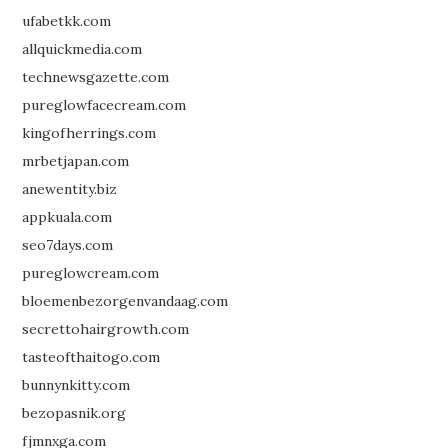
ufabetkk.com
allquickmedia.com
technewsgazette.com
pureglowfacecream.com
kingofherrings.com
mrbetjapan.com
anewentity.biz
appkuala.com
seo7days.com
pureglowcream.com
bloemenbezorgenvandaag.com
secrettohairgrowth.com
tasteofthaitogo.com
bunnynkitty.com
bezopasnik.org
fjmnxga.com