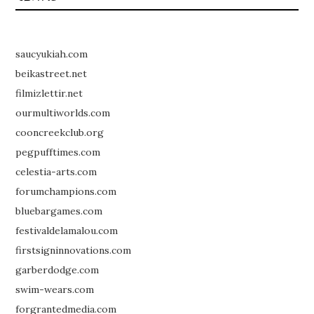
saucyukiah.com
beikastreet.net
filmizlettir.net
ourmultiworlds.com
cooncreekclub.org
pegpufftimes.com
celestia-arts.com
forumchampions.com
bluebargames.com
festivaldelamalou.com
firstsigninnovations.com
garberdodge.com
swim-wears.com
forgrantedmedia.com