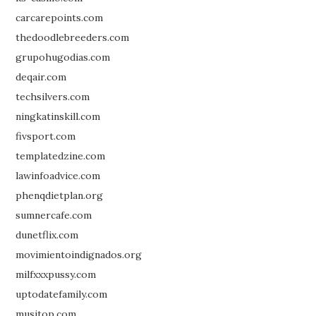
carcarepoints.com
thedoodlebreeders.com
grupohugodias.com
deqair.com
techsilvers.com
ningkatinskill.com
fivsport.com
templatedzine.com
lawinfoadvice.com
phenqdietplan.org
sumnercafe.com
dunetflix.com
movimientoindignados.org
milfxxxpussy.com
uptodatefamily.com
musitop.com