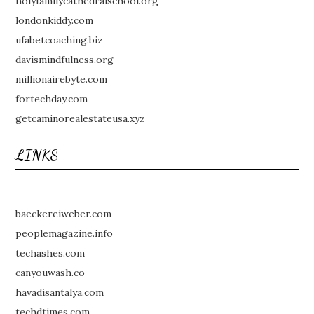
holyfamilycathedralschool.org
londonkiddy.com
ufabetcoaching.biz
davismindfulness.org
millionairebyte.com
fortechday.com
getcaminorealestateusa.xyz
LINKS
baeckereiweber.com
peoplemagazine.info
techashes.com
canyouwash.co
havadisantalya.com
techdtimes.com