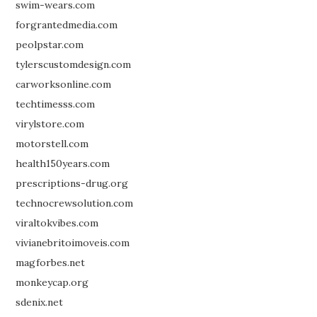
swim-wears.com
forgrantedmedia.com
peolpstar.com
tylerscustomdesign.com
carworksonline.com
techtimesss.com
virylstore.com
motorstell.com
health150years.com
prescriptions-drug.org
technocrewsolution.com
viraltokvibes.com
vivianebritoimoveis.com
magforbes.net
monkeycap.org
sdenix.net