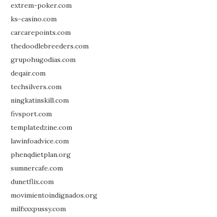
extrem-poker.com
ks-casino.com
carcarepoints.com
thedoodlebreeders.com
grupohugodias.com
deqair.com
techsilvers.com
ningkatinskill.com
fivsport.com
templatedzine.com
lawinfoadvice.com
phenqdietplan.org
sumnercafe.com
dunetflix.com
movimientoindignados.org
milfxxxpussy.com