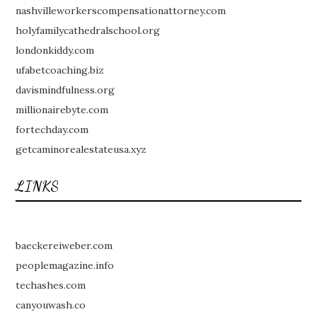
nashvilleworkerscompensationattorney.com
holyfamilycathedralschool.org
londonkiddy.com
ufabetcoaching.biz
davismindfulness.org
millionairebyte.com
fortechday.com
getcaminorealestateusa.xyz
LINKS
baeckereiweber.com
peoplemagazine.info
techashes.com
canyouwash.co