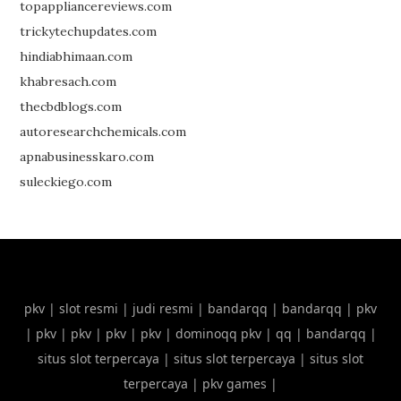
topappliancereviews.com
trickytechupdates.com
hindiabhimaan.com
khabresach.com
thecbdblogs.com
autoresearchchemicals.com
apnabusinesskaro.com
suleckiego.com
pkv
|
slot resmi
|
judi resmi
|
bandarqq
|
bandarqq
|
pkv
|
pkv
|
pkv
|
pkv
|
pkv
|
dominoqq pkv
|
qq
|
bandarqq
|
situs slot terpercaya
|
situs slot terpercaya
|
situs slot
terpercaya
|
pkv games
|