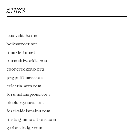
LINKS
saucyukiah.com
beikastreet.net
filmizlettir.net
ourmultiworlds.com
cooncreekclub.org
pegpufftimes.com
celestia-arts.com
forumchampions.com
bluebargames.com
festivaldelamalou.com
firstsigninnovations.com
garberdodge.com