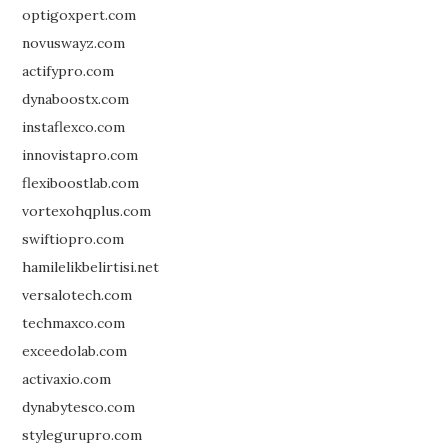
optigoxpert.com
novuswayz.com
actifypro.com
dynaboostx.com
instaflexco.com
innovistapro.com
flexiboostlab.com
vortexohqplus.com
swiftiopro.com
hamilelikbelirtisi.net
versalotech.com
techmaxco.com
exceedolab.com
activaxio.com
dynabytesco.com
stylegurupro.com