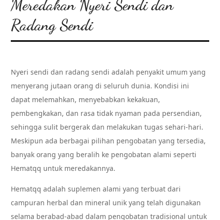
Meredakan Nyeri Sendi dan
Radang Sendi
Nyeri sendi dan radang sendi adalah penyakit umum yang
menyerang jutaan orang di seluruh dunia. Kondisi ini
dapat melemahkan, menyebabkan kekakuan,
pembengkakan, dan rasa tidak nyaman pada persendian,
sehingga sulit bergerak dan melakukan tugas sehari-hari.
Meskipun ada berbagai pilihan pengobatan yang tersedia,
banyak orang yang beralih ke pengobatan alami seperti
Hematqq untuk meredakannya.
Hematqq adalah suplemen alami yang terbuat dari
campuran herbal dan mineral unik yang telah digunakan
selama berabad-abad dalam pengobatan tradisional untuk