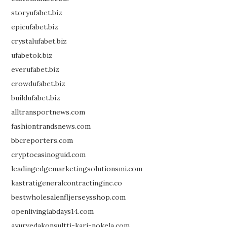
storyufabet.biz
epicufabet.biz
crystalufabet.biz
ufabetok.biz
everufabet.biz
crowdufabet.biz
buildufabet.biz
alltransportnews.com
fashiontrandsnews.com
bbcreporters.com
cryptocasinoguid.com
leadingedgemarketingsolutionsmi.com
kastratigeneralcontractinginc.co
bestwholesalenfljerseysshop.com
openlivinglabdays14.com
ayurvedakonsultti-kari-nokela.com