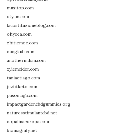
musitop.com
utyam.com
lacostituzioneblog.com
ohyeea.com
zhitiemoe.com
nungkub.com
anotherindian.com
xylemcider.com
taniaetiago.com
juzfitketo.com
pasomaga.com
impactgardencbdgummies.org
naturesstimulantcbd.net
nopalinaeuropa.com
biomagnify.net