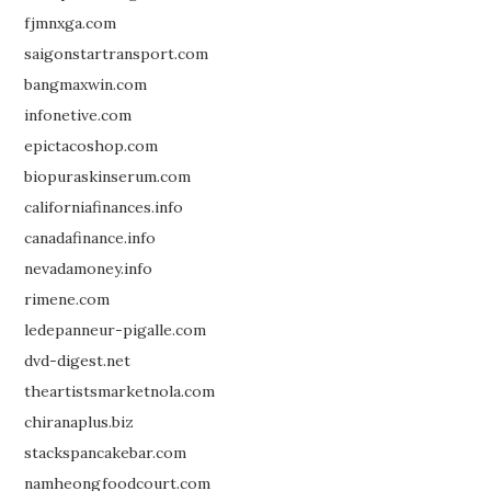
fjmnxga.com
saigonstartransport.com
bangmaxwin.com
infonetive.com
epictacoshop.com
biopuraskinserum.com
californiafinances.info
canadafinance.info
nevadamoney.info
rimene.com
ledepanneur-pigalle.com
dvd-digest.net
theartistsmarketnola.com
chiranaplus.biz
stackspancakebar.com
namheongfoodcourt.com