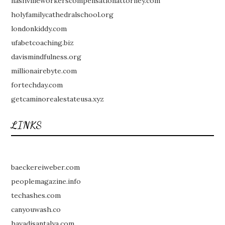
nashvilleworkerscompensationattorney.com
holyfamilycathedralschool.org
londonkiddy.com
ufabetcoaching.biz
davismindfulness.org
millionairebyte.com
fortechday.com
getcaminorealestateusa.xyz
LINKS
baeckereiweber.com
peoplemagazine.info
techashes.com
canyouwash.co
havadisantalya.com