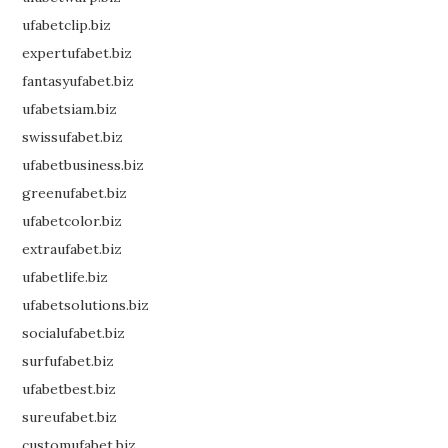
ufabetclip.biz
expertufabet.biz
fantasyufabet.biz
ufabetsiam.biz
swissufabet.biz
ufabetbusiness.biz
greenufabet.biz
ufabetcolor.biz
extraufabet.biz
ufabetlife.biz
ufabetsolutions.biz
socialufabet.biz
surfufabet.biz
ufabetbest.biz
sureufabet.biz
customufabet.biz