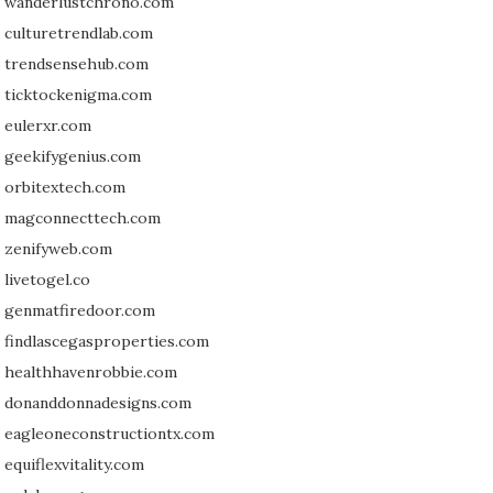
wanderlustchrono.com
culturetrendlab.com
trendsensehub.com
ticktockenigma.com
eulerxr.com
geekifygenius.com
orbitextech.com
magconnecttech.com
zenifyweb.com
livetogel.co
genmatfiredoor.com
findlascegasproperties.com
healthhavenrobbie.com
donanddonnadesigns.com
eagleoneconstructiontx.com
equiflexvitality.com