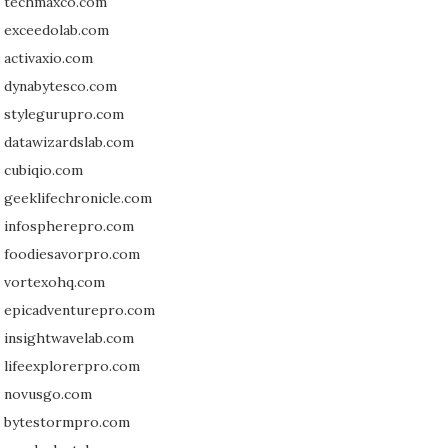
techmaxco.com
exceedolab.com
activaxio.com
dynabytesco.com
stylegurupro.com
datawizardslab.com
cubiqio.com
geeklifechronicle.com
infospherepro.com
foodiesavorpro.com
vortexohq.com
epicadventurepro.com
insightwavelab.com
lifeexplorerpro.com
novusgo.com
bytestormpro.com