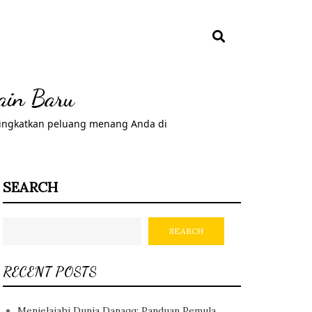
ain Baru
meningkatkan peluang menang Anda di
SEARCH
SEARCH
RECENT POSTS
Menjelajahi Dunia Danaqq: Panduan Pemula