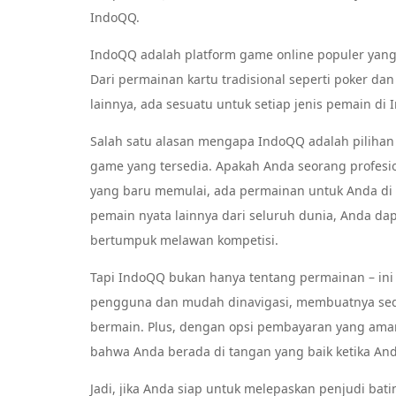
IndoQQ.
IndoQQ adalah platform game online populer yan
Dari permainan kartu tradisional seperti poker da
lainnya, ada sesuatu untuk setiap jenis pemain di
Salah satu alasan mengapa IndoQQ adalah piliha
game yang tersedia. Apakah Anda seorang profes
yang baru memulai, ada permainan untuk Anda d
pemain nyata lainnya dari seluruh dunia, Anda d
bertumpuk melawan kompetisi.
Tapi IndoQQ bukan hanya tentang permainan – ini
pengguna dan mudah dinavigasi, membuatnya sed
bermain. Plus, dengan opsi pembayaran yang ama
bahwa Anda berada di tangan yang baik ketika An
Jadi, jika Anda siap untuk melepaskan penjudi ba