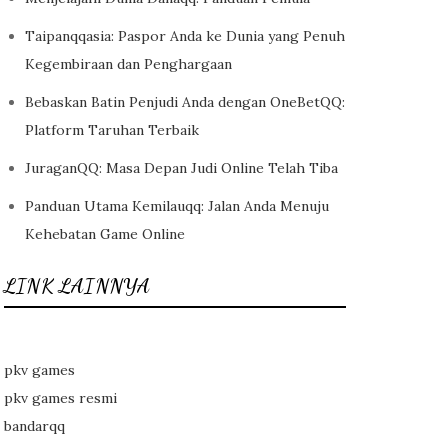
Taipanqqasia: Paspor Anda ke Dunia yang Penuh
Kegembiraan dan Penghargaan
Bebaskan Batin Penjudi Anda dengan OneBetQQ:
Platform Taruhan Terbaik
JuraganQQ: Masa Depan Judi Online Telah Tiba
Panduan Utama Kemilauqq: Jalan Anda Menuju
Kehebatan Game Online
LINK LAINNYA
pkv games
pkv games resmi
bandarqq