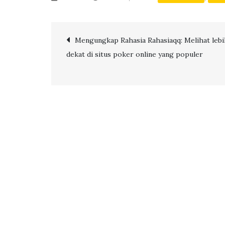
Post
Mengungkap Rahasia Rahasiaqq: Melihat lebi
dekat di situs poker online yang populer
navigation