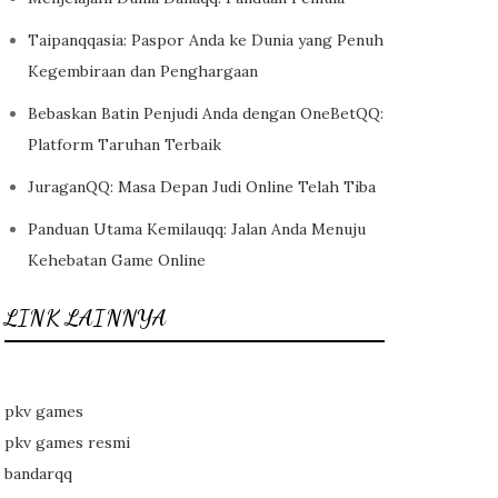
Taipanqqasia: Paspor Anda ke Dunia yang Penuh
Kegembiraan dan Penghargaan
Bebaskan Batin Penjudi Anda dengan OneBetQQ:
Platform Taruhan Terbaik
JuraganQQ: Masa Depan Judi Online Telah Tiba
Panduan Utama Kemilauqq: Jalan Anda Menuju
Kehebatan Game Online
LINK LAINNYA
pkv games
pkv games resmi
bandarqq