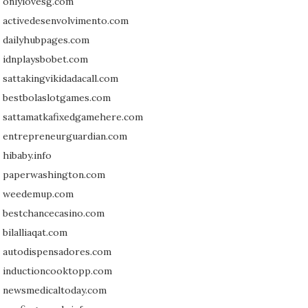
onlylovesg.com
activedesenvolvimento.com
dailyhubpages.com
idnplaysbobet.com
sattakingvikidadacall.com
bestbolaslotgames.com
sattamatkafixedgamehere.com
entrepreneurguardian.com
hibaby.info
paperwashington.com
weedemup.com
bestchancecasino.com
bilalliaqat.com
autodispensadores.com
inductioncooktopp.com
newsmedicaltoday.com