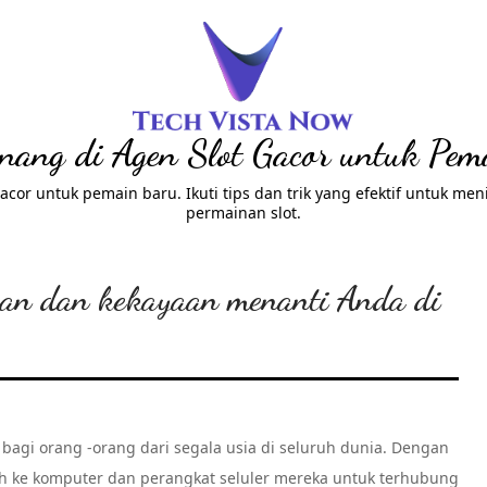
nang di Agen Slot Gacor untuk Pem
gacor untuk pemain baru. Ikuti tips dan trik yang efektif untuk 
permainan slot.
an dan kekayaan menanti Anda di
bagi orang -orang dari segala usia di seluruh dunia. Dengan
ih ke komputer dan perangkat seluler mereka untuk terhubung