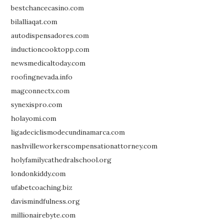
bestchancecasino.com
bilalliaqat.com
autodispensadores.com
inductioncooktopp.com
newsmedicaltoday.com
roofingnevada.info
magconnectx.com
synexispro.com
holayomi.com
ligadeciclismodecundinamarca.com
nashvilleworkerscompensationattorney.com
holyfamilycathedralschool.org
londonkiddy.com
ufabetcoaching.biz
davismindfulness.org
millionairebyte.com