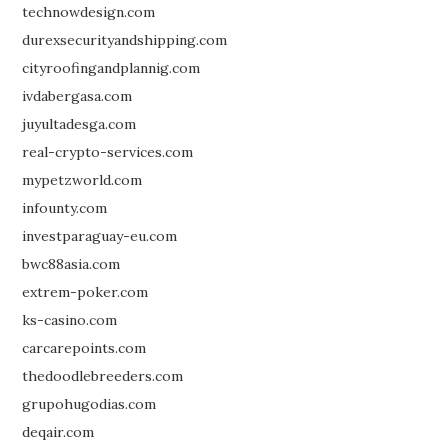
technowdesign.com
durexsecurityandshipping.com
cityroofingandplannig.com
ivdabergasa.com
juyultadesga.com
real-crypto-services.com
mypetzworld.com
infounty.com
investparaguay-eu.com
bwc88asia.com
extrem-poker.com
ks-casino.com
carcarepoints.com
thedoodlebreeders.com
grupohugodias.com
deqair.com