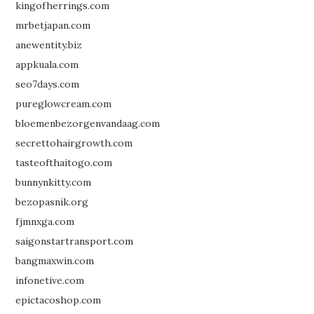
kingofherrings.com
mrbetjapan.com
anewentity.biz
appkuala.com
seo7days.com
pureglowcream.com
bloemenbezorgenvandaag.com
secrettohairgrowth.com
tasteofthaitogo.com
bunnynkitty.com
bezopasnik.org
fjmnxga.com
saigonstartransport.com
bangmaxwin.com
infonetive.com
epictacoshop.com