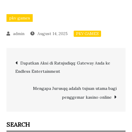
pkv games
August 14, 2025
PKV GAMES
Post
Dapatkan Aksi di Ratujudiqq: Gateway Anda ke
Endless Entertainment
navigation
Mengapa Jurusqq adalah tujuan utama bagi
penggemar kasino online
SEARCH