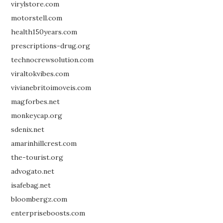
virylstore.com
motorstell.com
health150years.com
prescriptions-drug.org
technocrewsolution.com
viraltokvibes.com
vivianebritoimoveis.com
magforbes.net
monkeycap.org
sdenix.net
amarinhillcrest.com
the-tourist.org
advogato.net
isafebag.net
bloombergz.com
enterpriseboosts.com