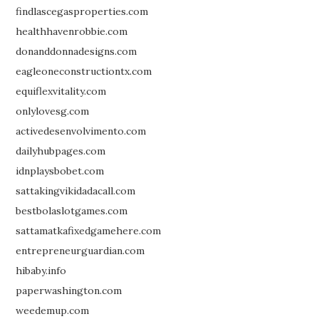
findlascegasproperties.com
healthhavenrobbie.com
donanddonnadesigns.com
eagleoneconstructiontx.com
equiflexvitality.com
onlylovesg.com
activedesenvolvimento.com
dailyhubpages.com
idnplaysbobet.com
sattakingvikidadacall.com
bestbolaslotgames.com
sattamatkafixedgamehere.com
entrepreneurguardian.com
hibaby.info
paperwashington.com
weedemup.com