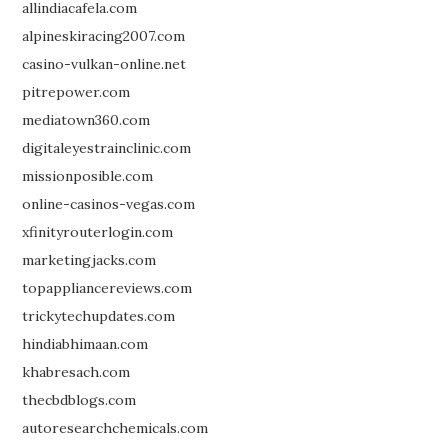
allindiacafela.com
alpineskiracing2007.com
casino-vulkan-online.net
pitrepower.com
mediatown360.com
digitaleyestrainclinic.com
missionposible.com
online-casinos-vegas.com
xfinityrouterlogin.com
marketingjacks.com
topappliancereviews.com
trickytechupdates.com
hindiabhimaan.com
khabresach.com
thecbdblogs.com
autoresearchchemicals.com