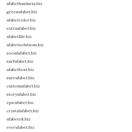
ufabetbusiness.biz
greenufabet.biz
ufabetcolor.biz
extraufabet.biz
ufabetlife.biz
ufabetsolutions.biz
socialufabet.biz
surfufabet.biz
ufabetbest.biz
sureufabet.biz
customufabet.biz
storyufabet.biz
epicufabet.biz
crystalufabet.biz
ufabetok.biz
everufabet.biz