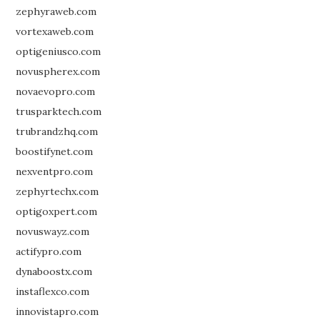
zephyraweb.com
vortexaweb.com
optigeniusco.com
novuspherex.com
novaevopro.com
trusparktech.com
trubrandzhq.com
boostifynet.com
nexventpro.com
zephyrtechx.com
optigoxpert.com
novuswayz.com
actifypro.com
dynaboostx.com
instaflexco.com
innovistapro.com