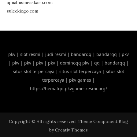
apnabusinesskaro.com
suleckiego.com
pkv
|
slot resmi
|
judi resmi
|
bandarqq
|
bandarqq
|
pkv
|
pkv
|
pkv
|
pkv
|
pkv
|
dominoqq pkv
|
qq
|
bandarqq
|
situs slot terpercaya
|
situs slot terpercaya
|
situs slot
terpercaya
|
pkv games
|
https://hematqq.pkvgamesresmi.org/
Copyright © All rights reserved. Theme Component Blog
by
Creativ Themes