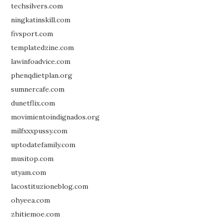
techsilvers.com
ningkatinskill.com
fivsport.com
templatedzine.com
lawinfoadvice.com
phenqdietplan.org
sumnercafe.com
dunetflix.com
movimientoindignados.org
milfxxxpussy.com
uptodatefamily.com
musitop.com
utyam.com
lacostituzioneblog.com
ohyeea.com
zhitiemoe.com