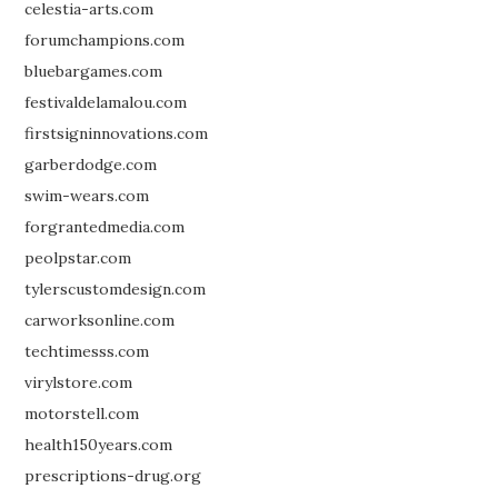
celestia-arts.com
forumchampions.com
bluebargames.com
festivaldelamalou.com
firstsigninnovations.com
garberdodge.com
swim-wears.com
forgrantedmedia.com
peolpstar.com
tylerscustomdesign.com
carworksonline.com
techtimesss.com
virylstore.com
motorstell.com
health150years.com
prescriptions-drug.org