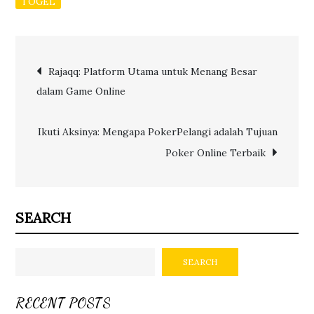
TOGEL
Post
Rajaqq: Platform Utama untuk Menang Besar
dalam Game Online
navigation
Ikuti Aksinya: Mengapa PokerPelangi adalah Tujuan
Poker Online Terbaik
SEARCH
SEARCH
RECENT POSTS