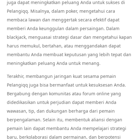
juga dapat meningkatkan peluang Anda untuk sukses di
Pelangiqq. Misalnya, dalam poker, mengetahui cara
membaca lawan dan menggertak secara efektif dapat
memberi Anda keunggulan dalam persaingan. Dalam
blackjack, menguasai strategi dasar dan mengetahui kapan
harus memukul, bertahan, atau menggandakan dapat
membantu Anda membuat keputusan yang lebih tepat dan
meningkatkan peluang Anda untuk menang.
Terakhir, membangun jaringan kuat sesama pemain
Pelangiqq juga bisa bermanfaat untuk kesuksesan Anda.
Bergabung dengan komunitas atau forum online yang
didedikasikan untuk perjudian dapat memberi Anda
wawasan, tip, dan dukungan berharga dari pemain
berpengalaman. Selain itu, membentuk aliansi dengan
pemain lain dapat membantu Anda mempelajari strategi
baru, berkolaborasi dalam permainan, dan berpotensi