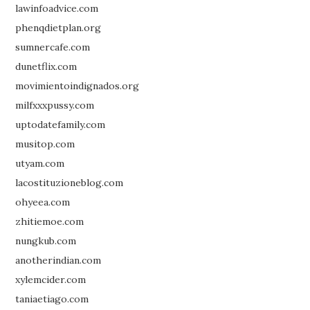
lawinfoadvice.com
phenqdietplan.org
sumnercafe.com
dunetflix.com
movimientoindignados.org
milfxxxpussy.com
uptodatefamily.com
musitop.com
utyam.com
lacostituzioneblog.com
ohyeea.com
zhitiemoe.com
nungkub.com
anotherindian.com
xylemcider.com
taniaetiago.com