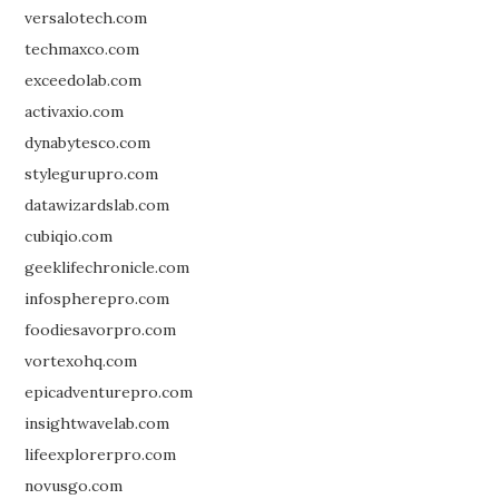
versalotech.com
techmaxco.com
exceedolab.com
activaxio.com
dynabytesco.com
stylegurupro.com
datawizardslab.com
cubiqio.com
geeklifechronicle.com
infospherepro.com
foodiesavorpro.com
vortexohq.com
epicadventurepro.com
insightwavelab.com
lifeexplorerpro.com
novusgo.com