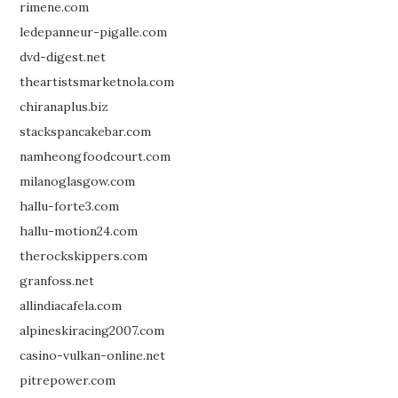
rimene.com
ledepanneur-pigalle.com
dvd-digest.net
theartistsmarketnola.com
chiranaplus.biz
stackspancakebar.com
namheongfoodcourt.com
milanoglasgow.com
hallu-forte3.com
hallu-motion24.com
therockskippers.com
granfoss.net
allindiacafela.com
alpineskiracing2007.com
casino-vulkan-online.net
pitrepower.com