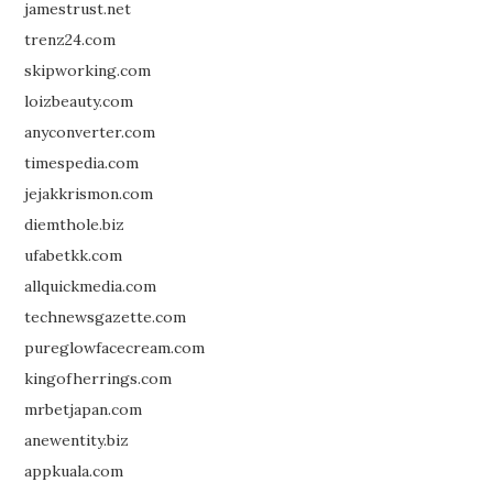
jamestrust.net
trenz24.com
skipworking.com
loizbeauty.com
anyconverter.com
timespedia.com
jejakkrismon.com
diemthole.biz
ufabetkk.com
allquickmedia.com
technewsgazette.com
pureglowfacecream.com
kingofherrings.com
mrbetjapan.com
anewentity.biz
appkuala.com