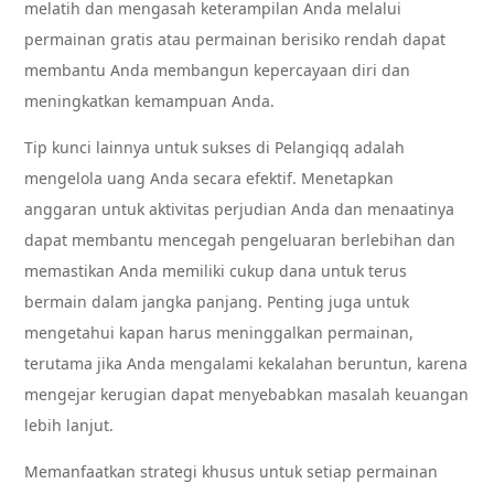
melatih dan mengasah keterampilan Anda melalui
permainan gratis atau permainan berisiko rendah dapat
membantu Anda membangun kepercayaan diri dan
meningkatkan kemampuan Anda.
Tip kunci lainnya untuk sukses di Pelangiqq adalah
mengelola uang Anda secara efektif. Menetapkan
anggaran untuk aktivitas perjudian Anda dan menaatinya
dapat membantu mencegah pengeluaran berlebihan dan
memastikan Anda memiliki cukup dana untuk terus
bermain dalam jangka panjang. Penting juga untuk
mengetahui kapan harus meninggalkan permainan,
terutama jika Anda mengalami kekalahan beruntun, karena
mengejar kerugian dapat menyebabkan masalah keuangan
lebih lanjut.
Memanfaatkan strategi khusus untuk setiap permainan