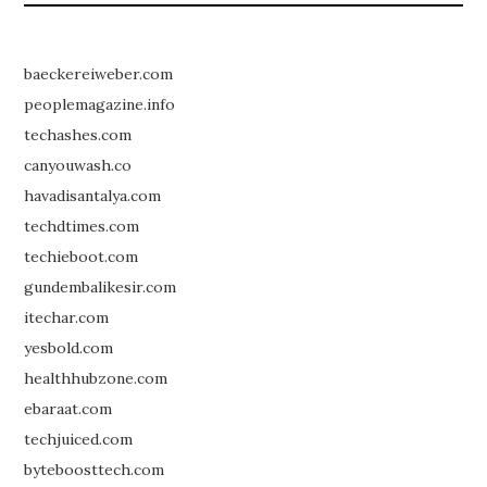
baeckereiweber.com
peoplemagazine.info
techashes.com
canyouwash.co
havadisantalya.com
techdtimes.com
techieboot.com
gundembalikesir.com
itechar.com
yesbold.com
healthhubzone.com
ebaraat.com
techjuiced.com
byteboosttech.com