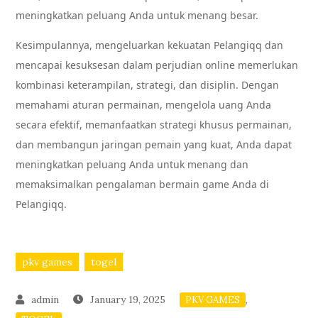
meningkatkan peluang Anda untuk menang besar.
Kesimpulannya, mengeluarkan kekuatan Pelangiqq dan
mencapai kesuksesan dalam perjudian online memerlukan
kombinasi keterampilan, strategi, dan disiplin. Dengan
memahami aturan permainan, mengelola uang Anda
secara efektif, memanfaatkan strategi khusus permainan,
dan membangun jaringan pemain yang kuat, Anda dapat
meningkatkan peluang Anda untuk menang dan
memaksimalkan pengalaman bermain game Anda di
Pelangiqq.
pkv games
togel
January 19, 2025
,
PKV GAMES