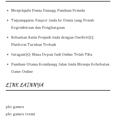
Menjelajahi Dunia Danaqq: Panduan Pemula
Taipanqqasia: Paspor Anda ke Dunia yang Penuh
Kegembiraan dan Penghargaan
Bebaskan Batin Penjudi Anda dengan OneBetQQ:
Platform Taruhan Terbaik
JuraganQQ: Masa Depan Judi Online Telah Tiba
Panduan Utama Kemilauqq: Jalan Anda Menuju Kehebatan
Game Online
LINK LAINNYA
pkv games
pkv games resmi