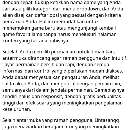
dengan cepat. Cukup ketikkan nama game yang Anda
cari atau pilih kategori dari menu dropdown, dan Anda
akan disajikan daftar opsi yang sesuai dengan kriteria
pencarian Anda. Hal ini memudahkan untuk
menemukan game baru atau mengunjungi kembali
game favorit lama tanpa harus menelusuri halaman
konten yang tak ada habisnya.
Setelah Anda memilih permainan untuk dimainkan,
antarmuka dirancang agar ramah pengguna dan intuitif.
Layar permainan bersih dan rapi, dengan semua
informasi dan kontrol yang diperlukan mudah diakses.
Anda dapat menyesuaikan pengaturan Anda, melihat
saldo akun Anda, dan mengobrol dengan pemain lain,
semuanya dari dalam jendela permainan. Gameplaynya
sendiri halus dan responsif, dengan grafis berkualitas
tinggi dan efek suara yang meningkatkan pengalaman
keseluruhan.
Selain antarmuka yang ramah pengguna, Lintasanqq
juga menawarkan beragam fitur yang meningkatkan