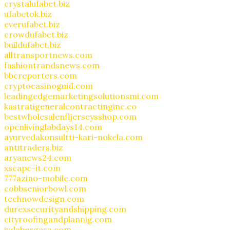
crystalufabet.biz
ufabetok.biz
everufabet.biz
crowdufabet.biz
buildufabet.biz
alltransportnews.com
fashiontrandsnews.com
bbcreporters.com
cryptocasinoguid.com
leadingedgemarketingsolutionsmi.com
kastratigeneralcontractinginc.co
bestwholesalenfljerseysshop.com
openlivinglabdays14.com
ayurvedakonsultti-kari-nokela.com
antitraders.biz
aryanews24.com
xscape-it.com
777azino-mobile.com
cobbseniorbowl.com
technowdesign.com
durexsecurityandshipping.com
cityroofingandplannig.com
ivdabergasa.com