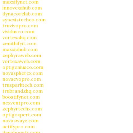
maxxifynet.com
innovexahub.com
dynacorelab.com
synexistechco.com
truvivopro.com
vividusco.com
vortexahq.com
zenithifyit.com
maxxiohub.com
zephyraweb.com
vortexaweb.com
optigeniusco.com
novuspherex.com
novaevopro.com
trusparktech.com
trubrandzhq.com
boostifynet.com
nexventpro.com
zephyrtechx.com
optigoxpert.com
novuswayz.com
actifypro.com
dynaboostx.com