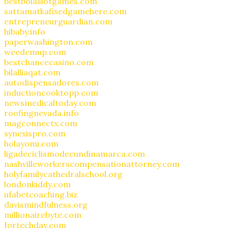
bestbolaslotgames.com
sattamatkafixedgamehere.com
entrepreneurguardian.com
hibaby.info
paperwashington.com
weedemup.com
bestchancecasino.com
bilalliaqat.com
autodispensadores.com
inductioncooktopp.com
newsmedicaltoday.com
roofingnevada.info
magconnectx.com
synexispro.com
holayomi.com
ligadeciclismodecundinamarca.com
nashvilleworkerscompensationattorney.com
holyfamilycathedralschool.org
londonkiddy.com
ufabetcoaching.biz
davismindfulness.org
millionairebyte.com
fortechday.com