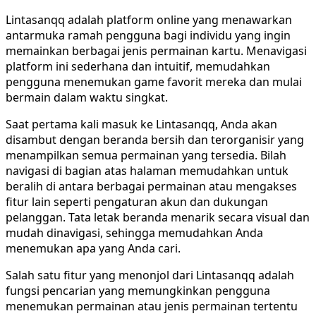
Lintasanqq adalah platform online yang menawarkan
antarmuka ramah pengguna bagi individu yang ingin
memainkan berbagai jenis permainan kartu. Menavigasi
platform ini sederhana dan intuitif, memudahkan
pengguna menemukan game favorit mereka dan mulai
bermain dalam waktu singkat.
Saat pertama kali masuk ke Lintasanqq, Anda akan
disambut dengan beranda bersih dan terorganisir yang
menampilkan semua permainan yang tersedia. Bilah
navigasi di bagian atas halaman memudahkan untuk
beralih di antara berbagai permainan atau mengakses
fitur lain seperti pengaturan akun dan dukungan
pelanggan. Tata letak beranda menarik secara visual dan
mudah dinavigasi, sehingga memudahkan Anda
menemukan apa yang Anda cari.
Salah satu fitur yang menonjol dari Lintasanqq adalah
fungsi pencarian yang memungkinkan pengguna
menemukan permainan atau jenis permainan tertentu