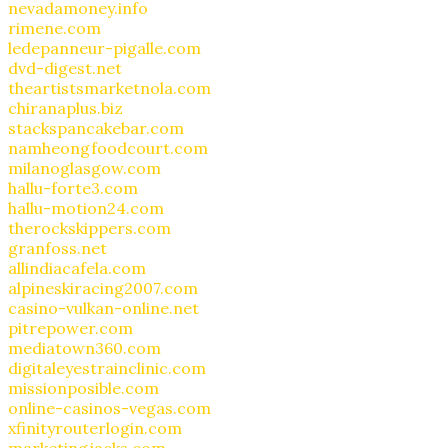
nevadamoney.info
rimene.com
ledepanneur-pigalle.com
dvd-digest.net
theartistsmarketnola.com
chiranaplus.biz
stackspancakebar.com
namheongfoodcourt.com
milanoglasgow.com
hallu-forte3.com
hallu-motion24.com
therockskippers.com
granfoss.net
allindiacafela.com
alpineskiracing2007.com
casino-vulkan-online.net
pitrepower.com
mediatown360.com
digitaleyestrainclinic.com
missionposible.com
online-casinos-vegas.com
xfinityrouterlogin.com
marketingjacks.com