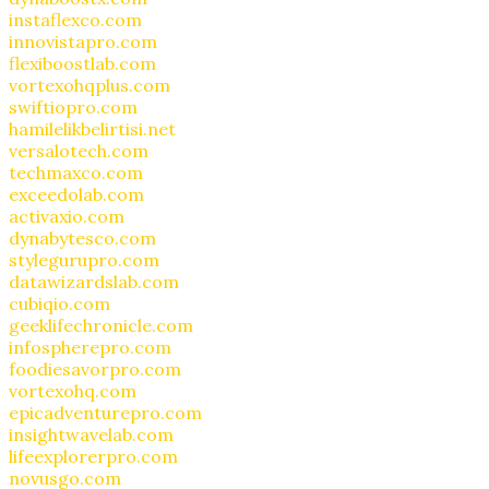
instaflexco.com
innovistapro.com
flexiboostlab.com
vortexohqplus.com
swiftiopro.com
hamilelikbelirtisi.net
versalotech.com
techmaxco.com
exceedolab.com
activaxio.com
dynabytesco.com
stylegurupro.com
datawizardslab.com
cubiqio.com
geeklifechronicle.com
infospherepro.com
foodiesavorpro.com
vortexohq.com
epicadventurepro.com
insightwavelab.com
lifeexplorerpro.com
novusgo.com