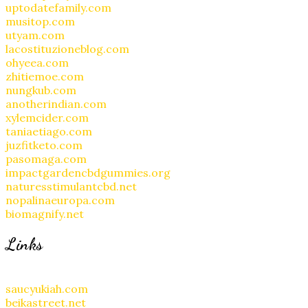
uptodatefamily.com
musitop.com
utyam.com
lacostituzioneblog.com
ohyeea.com
zhitiemoe.com
nungkub.com
anotherindian.com
xylemcider.com
taniaetiago.com
juzfitketo.com
pasomaga.com
impactgardencbdgummies.org
naturesstimulantcbd.net
nopalinaeuropa.com
biomagnify.net
Links
saucyukiah.com
beikastreet.net