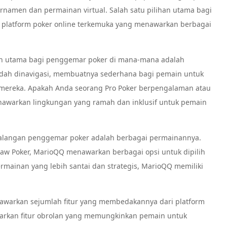
rnamen dan permainan virtual. Salah satu pilihan utama bagi
platform poker online terkemuka yang menawarkan berbagai
an utama bagi penggemar poker di mana-mana adalah
dah dinavigasi, membuatnya sederhana bagi pemain untuk
ereka. Apakah Anda seorang Pro Poker berpengalaman atau
nawarkan lingkungan yang ramah dan inklusif untuk pemain
kalangan penggemar poker adalah berbagai permainannya.
aw Poker, MarioQQ menawarkan berbagai opsi untuk dipilih
rmainan yang lebih santai dan strategis, MarioQQ memiliki
awarkan sejumlah fitur yang membedakannya dari platform
awarkan fitur obrolan yang memungkinkan pemain untuk