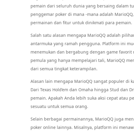
pemain dari seluruh dunia yang bersaing dalam tu
penggemar poker di mana -mana adalah MarioQQ, 
permainan dan fitur untuk dinikmati para pemain.
Salah satu alasan mengapa MarioQQ adalah pilih
antarmuka yang ramah pengguna. Platform ini mu
menemukan dan bergabung dengan game favorit m
pemula yang hanya mempelajari tali, MarioQQ me
dari semua tingkat keterampilan.
Alasan lain mengapa MarioQQ sangat populer di 
Dari Texas Hold’em dan Omaha hingga Stud dan Dr
pemain. Apakah Anda lebih suka aksi cepat atau pe
sesuatu untuk semua orang.
Selain berbagai permainannya, MarioQQ juga men
poker online lainnya. Misalnya, platform ini men