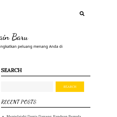
ain Baru
meningkatkan peluang menang Anda di
SEARCH
SEARCH
RECENT POSTS
Menjelajahi Dunia Danaqq: Panduan Pemula