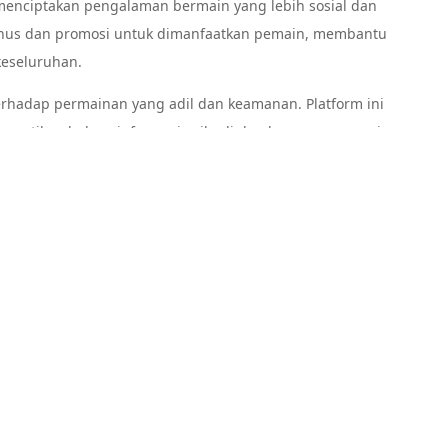
menciptakan pengalaman bermain yang lebih sosial dan
onus dan promosi untuk dimanfaatkan pemain, membantu
eseluruhan.
erhadap permainan yang adil dan keamanan. Platform ini
emastikan bahwa informasi pribadi dan keuangan pemain
kerjakan tim anggota staf yang berpengalaman dan
emain dengan pertanyaan atau masalah yang mungkin
ma bagi penggemar poker di mana-mana karena antarmuka
unik, dan komitmen untuk bermain dan keamanan yang adil.
senang-senang atau pesaing serius yang ingin menguji
g Anda butuhkan untuk menikmati pengalaman poker
arioQQ hari ini dan lihat sendiri mengapa itu adalah
na.