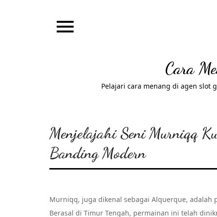
Skip
to
content
Cara Me
Pelajari cara menang di agen slot 
Menjelajahi Seni Murniqq Ku
Banding Modern
Murniqq, juga dikenal sebagai Alquerque, adalah 
Berasal di Timur Tengah, permainan ini telah dinik