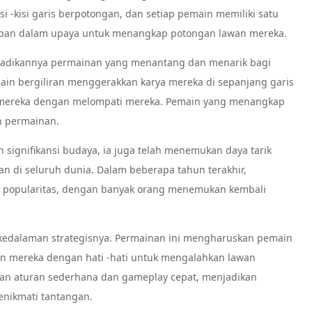
i -kisi garis berpotongan, dan setiap pemain memiliki satu
papan dalam upaya untuk menangkap potongan lawan mereka.
jadikannya permainan yang menantang dan menarik bagi
ain bergiliran menggerakkan karya mereka di sepanjang garis
 mereka dengan melompati mereka. Pemain yang menangkap
 permainan.
 signifikansi budaya, ia juga telah menemukan daya tarik
 di seluruh dunia. Dalam beberapa tahun terakhir,
m popularitas, dengan banyak orang menemukan kembali
 kedalaman strategisnya. Permainan ini mengharuskan pemain
n mereka dengan hati -hati untuk mengalahkan lawan
ngan aturan sederhana dan gameplay cepat, menjadikan
enikmati tantangan.