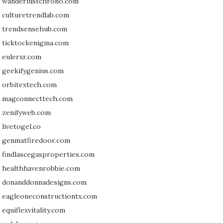
wanderlustchrono.com
culturetrendlab.com
trendsensehub.com
ticktockenigma.com
eulerxr.com
geekifygenius.com
orbitextech.com
magconnecttech.com
zenifyweb.com
livetogel.co
genmatfiredoor.com
findlascegasproperties.com
healthhavenrobbie.com
donanddonnadesigns.com
eagleoneconstructiontx.com
equiflexvitality.com