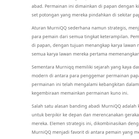
abad. Permainan ini dimainkan di papan dengan kis
set potongan yang mereka pindahkan di sekitar 
Aturan MurniQQ sederhana namun strategis, men
para pemain dari semua tingkat keterampilan. Pem
di papan, dengan tujuan menangkap karya lawan
semua karya lawan mereka pertama memenangkan
Sementara Murniqq memiliki sejarah yang kaya dan
modern di antara para penggemar permainan papan
permainan ini telah mengalami kebangkitan dala
kegembiraan memainkan permainan kuno ini.
Salah satu alasan banding abadi MurniQQ adalah
untuk berpikir ke depan dan merencanakan geraka
mereka. Elemen strategis ini, dikombinasikan de
MurniQQ menjadi favorit di antara pemain yang m