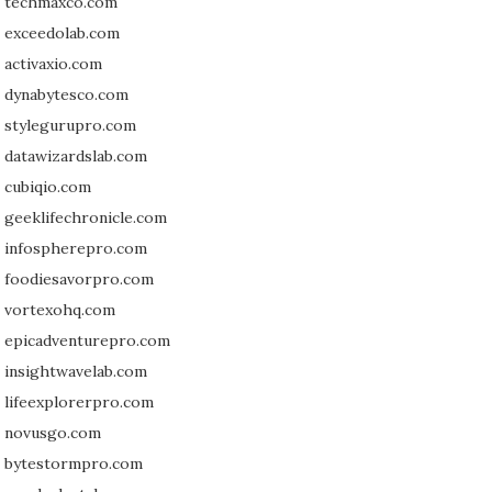
techmaxco.com
exceedolab.com
activaxio.com
dynabytesco.com
stylegurupro.com
datawizardslab.com
cubiqio.com
geeklifechronicle.com
infospherepro.com
foodiesavorpro.com
vortexohq.com
epicadventurepro.com
insightwavelab.com
lifeexplorerpro.com
novusgo.com
bytestormpro.com