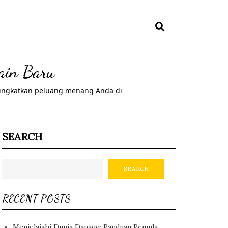
ain Baru
meningkatkan peluang menang Anda di
SEARCH
SEARCH
RECENT POSTS
Menjelajahi Dunia Danaqq: Panduan Pemula