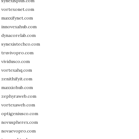
synexisplus.com
vortexonet.com
maxxifynet.com
innovexahub.com
dynacorelab.com
synexistechco.com
truvivopro.com
vividusco.com
vortexahq.com
zenithifyit.com
maxxiohub.com
zephyraweb.com
vortexaweb.com
optigeniusco.com
novuspherex.com
novaevopro.com