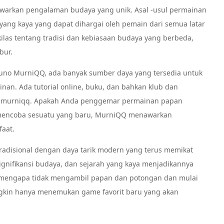
awarkan pengalaman budaya yang unik. Asal -usul permainan
ang kaya yang dapat dihargai oleh pemain dari semua latar
las tentang tradisi dan kebiasaan budaya yang berbeda,
bur.
 kuno MurniQQ, ada banyak sumber daya yang tersedia untuk
an. Ada tutorial online, buku, dan bahkan klub dan
ain murniqq. Apakah Anda penggemar permainan papan
mencoba sesuatu yang baru, MurniQQ menawarkan
aat.
adisional dengan daya tarik modern yang terus memikat
ignifikansi budaya, dan sejarah yang kaya menjadikannya
 mengapa tidak mengambil papan dan potongan dan mulai
ngkin hanya menemukan game favorit baru yang akan