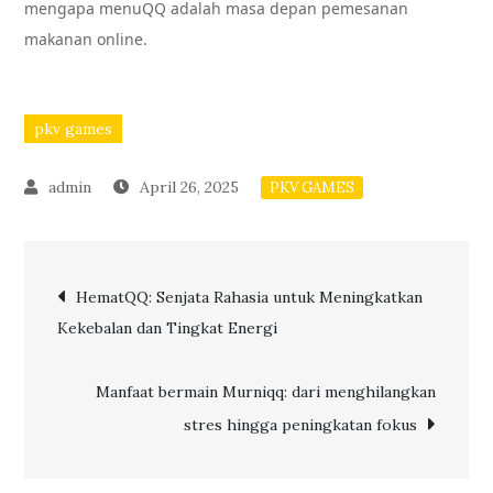
mengapa menuQQ adalah masa depan pemesanan
makanan online.
pkv games
April 26, 2025
PKV GAMES
Post
HematQQ: Senjata Rahasia untuk Meningkatkan
Kekebalan dan Tingkat Energi
navigation
Manfaat bermain Murniqq: dari menghilangkan
stres hingga peningkatan fokus