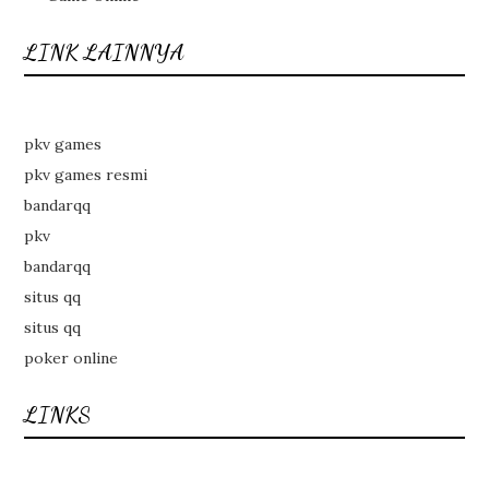
LINK LAINNYA
pkv games
pkv games resmi
bandarqq
pkv
bandarqq
situs qq
situs qq
poker online
LINKS