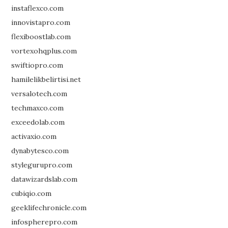
instaflexco.com
innovistapro.com
flexiboostlab.com
vortexohqplus.com
swiftiopro.com
hamilelikbelirtisi.net
versalotech.com
techmaxco.com
exceedolab.com
activaxio.com
dynabytesco.com
stylegurupro.com
datawizardslab.com
cubiqio.com
geeklifechronicle.com
infospherepro.com