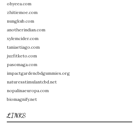
ohyeea.com
zhitiemoe.com
nungkub.com
anotherindian.com
xylemcider.com
taniaetiago.com
juzfitketo.com
pasomaga.com
impactgardencbdgummies.org
naturesstimulantcbd.net
nopalinaeuropa.com
biomagnify.net
LINKS