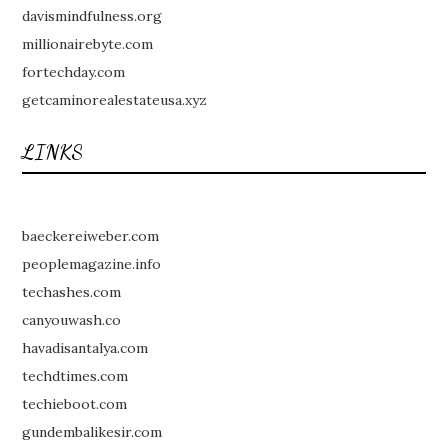
davismindfulness.org
millionairebyte.com
fortechday.com
getcaminorealestateusa.xyz
LINKS
baeckereiweber.com
peoplemagazine.info
techashes.com
canyouwash.co
havadisantalya.com
techdtimes.com
techieboot.com
gundembalikesir.com