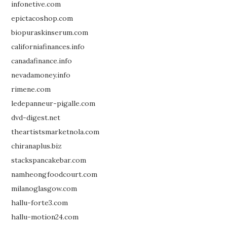
infonetive.com
epictacoshop.com
biopuraskinserum.com
californiafinances.info
canadafinance.info
nevadamoney.info
rimene.com
ledepanneur-pigalle.com
dvd-digest.net
theartistsmarketnola.com
chiranaplus.biz
stackspancakebar.com
namheongfoodcourt.com
milanoglasgow.com
hallu-forte3.com
hallu-motion24.com