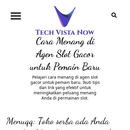
Skip
to
content
Cara Menang di
Agen Slot Gacor
untuk Pemain Baru
Pelajari cara menang di agen slot
gacor untuk pemain baru. Ikuti tips
dan trik yang efektif untuk
meningkatkan peluang menang
Anda di permainan slot.
Menuqq: Toko serba ada Anda