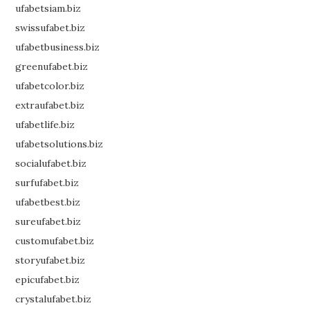
ufabetsiam.biz
swissufabet.biz
ufabetbusiness.biz
greenufabet.biz
ufabetcolor.biz
extraufabet.biz
ufabetlife.biz
ufabetsolutions.biz
socialufabet.biz
surfufabet.biz
ufabetbest.biz
sureufabet.biz
customufabet.biz
storyufabet.biz
epicufabet.biz
crystalufabet.biz