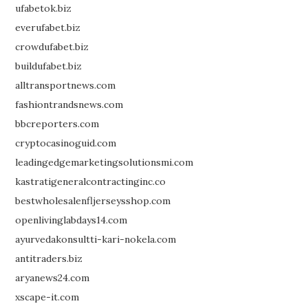
ufabetok.biz
everufabet.biz
crowdufabet.biz
buildufabet.biz
alltransportnews.com
fashiontrandsnews.com
bbcreporters.com
cryptocasinoguid.com
leadingedgemarketingsolutionsmi.com
kastratigeneralcontractinginc.co
bestwholesalenfljerseysshop.com
openlivinglabdays14.com
ayurvedakonsultti-kari-nokela.com
antitraders.biz
aryanews24.com
xscape-it.com