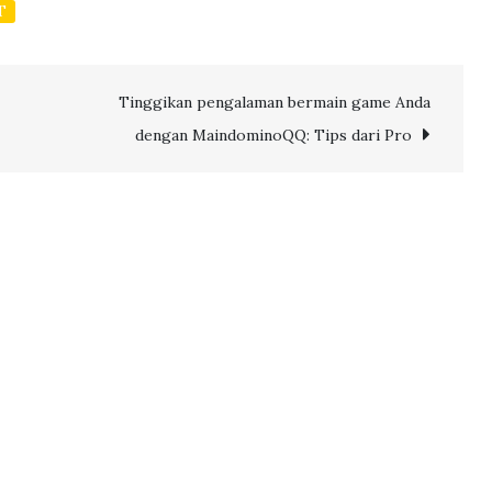
T
Tinggikan pengalaman bermain game Anda
dengan MaindominoQQ: Tips dari Pro