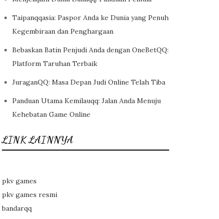
Taipanqqasia: Paspor Anda ke Dunia yang Penuh
Kegembiraan dan Penghargaan
Bebaskan Batin Penjudi Anda dengan OneBetQQ:
Platform Taruhan Terbaik
JuraganQQ: Masa Depan Judi Online Telah Tiba
Panduan Utama Kemilauqq: Jalan Anda Menuju
Kehebatan Game Online
LINK LAINNYA
pkv games
pkv games resmi
bandarqq