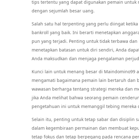
tips tertentu yang dapat digunakan pemain untu
dengan sejumlah besar uang.
Salah satu hal terpenting yang perlu diingat ke
bankroll yang baik. Ini berarti menetapkan anggar
pun yang terjadi. Penting untuk tidak terbawa da
menetapkan batasan untuk diri sendiri, Anda dap
Anda maksudkan dan menjaga pengalaman perjud
Kunci lain untuk menang besar di Maindomino99 
mengamati bagaimana pemain lain bertaruh dan be
wawasan berharga tentang strategi mereka dan me
jika Anda melihat bahwa seorang pemain cender
pengetahuan ini untuk memanggil tebing mereka
Selain itu, penting untuk tetap sabar dan disipli
dalam kegembiraan permainan dan membuat keputu
tetap fokus dan tetap berpegang pada rencana p