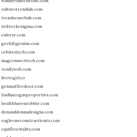
wanderlustchrono.com
culturetrendlab.com
trendsensehub.com
ticktockenigma.com
eulerxr.com
geekifygenius.com
orbitextech.com
magconnecttech.com
zenifyweb.com
livetogel.co
genmatfiredoor.com
findlascegasproperties.com
healthhavenrobbie.com
donanddonnadesigns.com
eagleoneconstructiontx.com
equiflexvitality.com