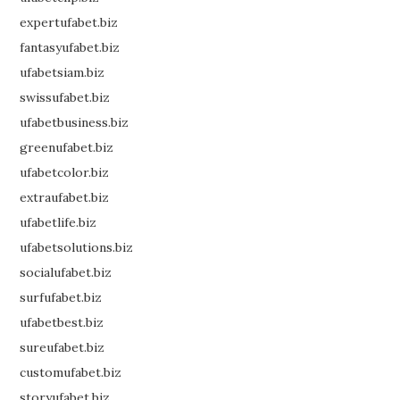
expertufabet.biz
fantasyufabet.biz
ufabetsiam.biz
swissufabet.biz
ufabetbusiness.biz
greenufabet.biz
ufabetcolor.biz
extraufabet.biz
ufabetlife.biz
ufabetsolutions.biz
socialufabet.biz
surfufabet.biz
ufabetbest.biz
sureufabet.biz
customufabet.biz
storyufabet.biz