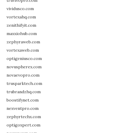
truvivopro.com
vividusco.com
vortexahq.com
zenithifyit.com
maxxiohub.com
zephyraweb.com
vortexaweb.com
optigeniusco.com
novuspherex.com
novaevopro.com
trusparktech.com
trubrandzhq.com
boostifynet.com
nexventpro.com
zephyrtechx.com
optigoxpert.com