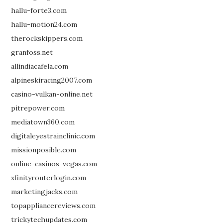
hallu-forte3.com
hallu-motion24.com
therockskippers.com
granfoss.net
allindiacafela.com
alpineskiracing2007.com
casino-vulkan-online.net
pitrepower.com
mediatown360.com
digitaleyestrainclinic.com
missionposible.com
online-casinos-vegas.com
xfinityrouterlogin.com
marketingjacks.com
topappliancereviews.com
trickytechupdates.com