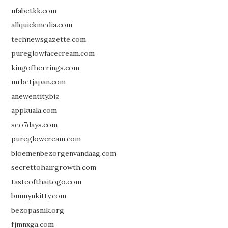
ufabetkk.com
allquickmedia.com
technewsgazette.com
pureglowfacecream.com
kingofherrings.com
mrbetjapan.com
anewentity.biz
appkuala.com
seo7days.com
pureglowcream.com
bloemenbezorgenvandaag.com
secrettohairgrowth.com
tasteofthaitogo.com
bunnynkitty.com
bezopasnik.org
fjmnxga.com