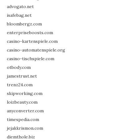
advogato.net
isafebag.net
bloombergz.com
enterpriseboosts.com
casino-kartenspiele.com
casino-automatenspiele.org
casino-tischspiele.com
otbody.com
jamestrust.net
trenz24.com
skipworking.com
loizbeauty.com
anyconverter.com
timespedia.com
jejakkrismon.com
diemthole.biz