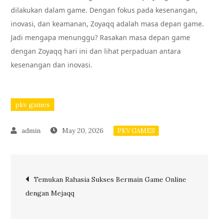
dilakukan dalam game. Dengan fokus pada kesenangan,
inovasi, dan keamanan, Zoyaqq adalah masa depan game.
Jadi mengapa menunggu? Rasakan masa depan game
dengan Zoyaqq hari ini dan lihat perpaduan antara
kesenangan dan inovasi.
pkv games
May 20, 2026
PKV GAMES
Post
Temukan Rahasia Sukses Bermain Game Online
dengan Mejaqq
navigation