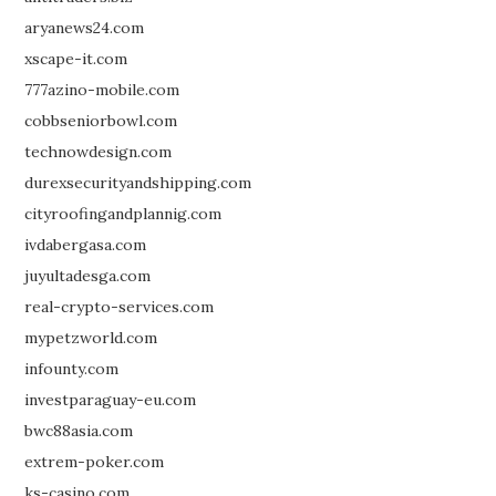
aryanews24.com
xscape-it.com
777azino-mobile.com
cobbseniorbowl.com
technowdesign.com
durexsecurityandshipping.com
cityroofingandplannig.com
ivdabergasa.com
juyultadesga.com
real-crypto-services.com
mypetzworld.com
infounty.com
investparaguay-eu.com
bwc88asia.com
extrem-poker.com
ks-casino.com