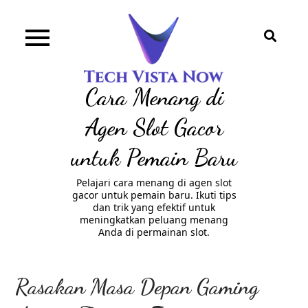
Skip
to
content
Cara Menang di
Agen Slot Gacor
untuk Pemain Baru
Pelajari cara menang di agen slot
gacor untuk pemain baru. Ikuti tips
dan trik yang efektif untuk
meningkatkan peluang menang
Anda di permainan slot.
Rasakan Masa Depan Gaming