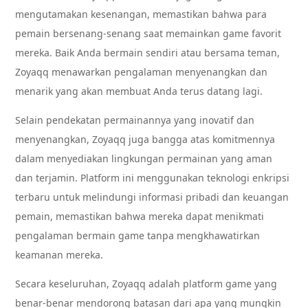
mengutamakan kesenangan, memastikan bahwa para
pemain bersenang-senang saat memainkan game favorit
mereka. Baik Anda bermain sendiri atau bersama teman,
Zoyaqq menawarkan pengalaman menyenangkan dan
menarik yang akan membuat Anda terus datang lagi.
Selain pendekatan permainannya yang inovatif dan
menyenangkan, Zoyaqq juga bangga atas komitmennya
dalam menyediakan lingkungan permainan yang aman
dan terjamin. Platform ini menggunakan teknologi enkripsi
terbaru untuk melindungi informasi pribadi dan keuangan
pemain, memastikan bahwa mereka dapat menikmati
pengalaman bermain game tanpa mengkhawatirkan
keamanan mereka.
Secara keseluruhan, Zoyaqq adalah platform game yang
benar-benar mendorong batasan dari apa yang mungkin