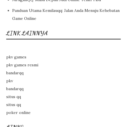
Panduan Utama Kemilauqq: Jalan Anda Menuju Kehebatan
Game Online
LINK LAINNYA
pkv games
pkv games resmi
bandarqq
pkv
bandarqq
situs qq
situs qq
poker online