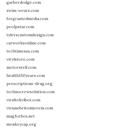
garberdodge.com
swim-wears.com
forgrantedmedia.com
peolpstar.com
tylerscustomdesign.com
carworksonline.com
techtimesss.com
virylstore.com
motorstell.com
health150years.com
prescriptions-drug.org
technocrewsolution.com
viraltokvibes.com
vivianebritoimoveis.com
magforbes.net
monkeycap.org