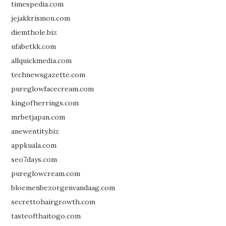
timespedia.com
jejakkrismon.com
diemthole.biz
ufabetkk.com
allquickmedia.com
technewsgazette.com
pureglowfacecream.com
kingofherrings.com
mrbetjapan.com
anewentity.biz
appkuala.com
seo7days.com
pureglowcream.com
bloemenbezorgenvandaag.com
secrettohairgrowth.com
tasteofthaitogo.com