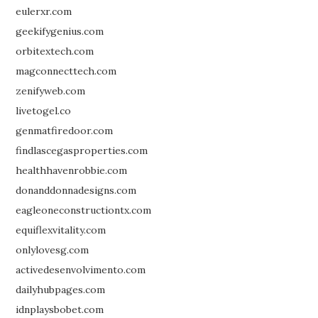
eulerxr.com
geekifygenius.com
orbitextech.com
magconnecttech.com
zenifyweb.com
livetogel.co
genmatfiredoor.com
findlascegasproperties.com
healthhavenrobbie.com
donanddonnadesigns.com
eagleoneconstructiontx.com
equiflexvitality.com
onlylovesg.com
activedesenvolvimento.com
dailyhubpages.com
idnplaysbobet.com