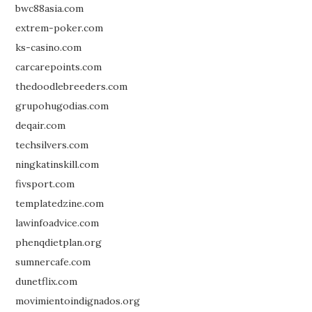
bwc88asia.com
extrem-poker.com
ks-casino.com
carcarepoints.com
thedoodlebreeders.com
grupohugodias.com
deqair.com
techsilvers.com
ningkatinskill.com
fivsport.com
templatedzine.com
lawinfoadvice.com
phenqdietplan.org
sumnercafe.com
dunetflix.com
movimientoindignados.org