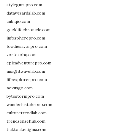
stylegurupro.com
datawizardslab.com
cubiqio.com
geeklifechronicle.com
infospherepro.com
foodiesavorpro.com
vortexohq.com
epicadventurepro.com
insightwavelab.com
lifeexplorerpro.com
novusgo.com
bytestormpro.com
wanderlustchrono.com
culturetrendlab.com
trendsensehub.com
ticktockenigma.com