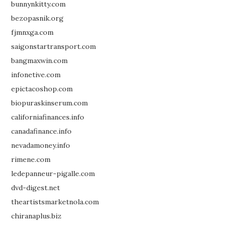
bunnynkitty.com
bezopasnik.org
fjmnxga.com
saigonstartransport.com
bangmaxwin.com
infonetive.com
epictacoshop.com
biopuraskinserum.com
californiafinances.info
canadafinance.info
nevadamoney.info
rimene.com
ledepanneur-pigalle.com
dvd-digest.net
theartistsmarketnola.com
chiranaplus.biz