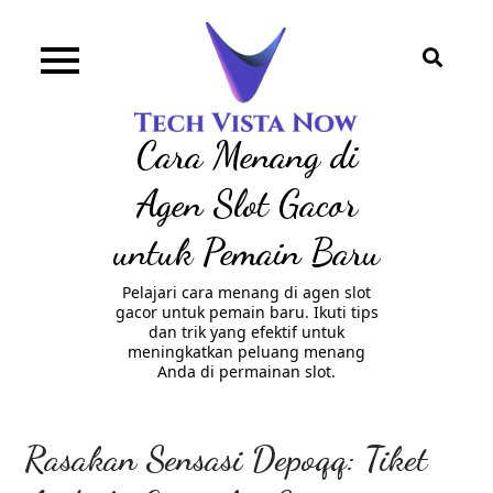
Skip
to
content
Cara Menang di
Agen Slot Gacor
untuk Pemain Baru
Pelajari cara menang di agen slot
gacor untuk pemain baru. Ikuti tips
dan trik yang efektif untuk
meningkatkan peluang menang
Anda di permainan slot.
Rasakan Sensasi Depoqq: Tiket