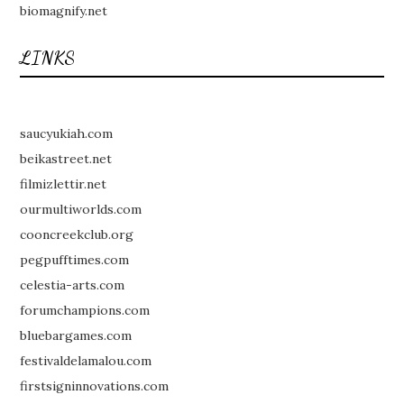
biomagnify.net
LINKS
saucyukiah.com
beikastreet.net
filmizlettir.net
ourmultiworlds.com
cooncreekclub.org
pegpufftimes.com
celestia-arts.com
forumchampions.com
bluebargames.com
festivaldelamalou.com
firstsigninnovations.com