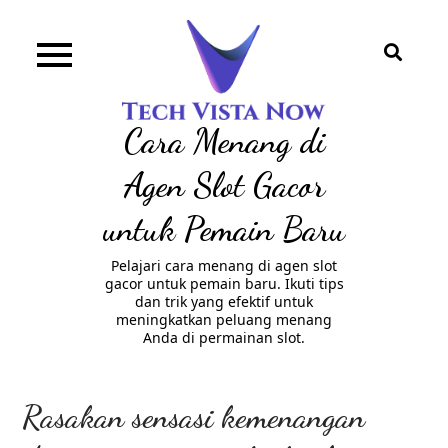
Skip
to
content
Cara Menang di
Agen Slot Gacor
untuk Pemain Baru
Pelajari cara menang di agen slot
gacor untuk pemain baru. Ikuti tips
dan trik yang efektif untuk
meningkatkan peluang menang
Anda di permainan slot.
Rasakan sensasi kemenangan