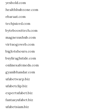
yesbold.com
healthhubzone.com
ebaraat.com
techjuiced.com
byteboosttech.com
magnexushub.com
virtuogoweb.com
biglotshours.com
buyliraglutide.com
onlinesafemeds.com
gyanibhandar.com
ufabetwarp.biz
ufabetclip.biz
expertufabet.biz
fantasyufabet.biz
ufabetsiam.biz