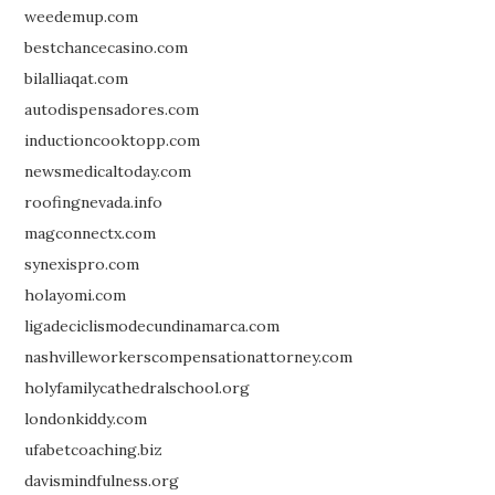
weedemup.com
bestchancecasino.com
bilalliaqat.com
autodispensadores.com
inductioncooktopp.com
newsmedicaltoday.com
roofingnevada.info
magconnectx.com
synexispro.com
holayomi.com
ligadeciclismodecundinamarca.com
nashvilleworkerscompensationattorney.com
holyfamilycathedralschool.org
londonkiddy.com
ufabetcoaching.biz
davismindfulness.org