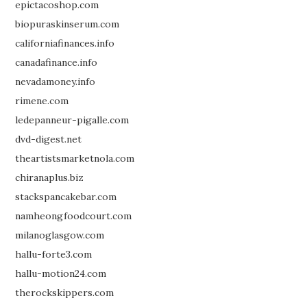
epictacoshop.com
biopuraskinserum.com
californiafinances.info
canadafinance.info
nevadamoney.info
rimene.com
ledepanneur-pigalle.com
dvd-digest.net
theartistsmarketnola.com
chiranaplus.biz
stackspancakebar.com
namheongfoodcourt.com
milanoglasgow.com
hallu-forte3.com
hallu-motion24.com
therockskippers.com