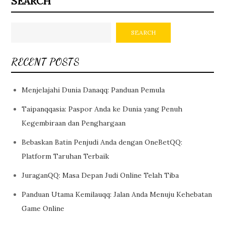
SEARCH
SEARCH
RECENT POSTS
Menjelajahi Dunia Danaqq: Panduan Pemula
Taipanqqasia: Paspor Anda ke Dunia yang Penuh
Kegembiraan dan Penghargaan
Bebaskan Batin Penjudi Anda dengan OneBetQQ:
Platform Taruhan Terbaik
JuraganQQ: Masa Depan Judi Online Telah Tiba
Panduan Utama Kemilauqq: Jalan Anda Menuju Kehebatan
Game Online