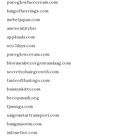
pureglowfacecream.com
kingofherrings.com
mrbetjapan.com
anewentity.biz
appkuala.com
seo7days.com
pureglowcream.com
bloemenbezorgenvandaag.com
secrettohairgrowth.com
tasteofthaitogo.com
bunnynkitty.com
bezopasnik.org
fjmnxga.com
saigonstartransport.com
bangmaxwin.com
infonetive.com