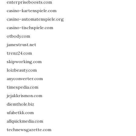
enterpriseboosts.com
casino-kartenspiele.com
casino-automatenspiele.org
casino-tischspiele.com
otbody.com
jamestrust.net
trenz24.com
skipworking.com
loizbeauty.com
anyconverter.com
timespedia.com
jejakkrismon.com
diemthole.biz
ufabetkk.com
allquickmedia.com
technewsgazette.com