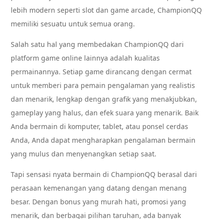
lebih modern seperti slot dan game arcade, ChampionQQ
memiliki sesuatu untuk semua orang.
Salah satu hal yang membedakan ChampionQQ dari
platform game online lainnya adalah kualitas
permainannya. Setiap game dirancang dengan cermat
untuk memberi para pemain pengalaman yang realistis
dan menarik, lengkap dengan grafik yang menakjubkan,
gameplay yang halus, dan efek suara yang menarik. Baik
Anda bermain di komputer, tablet, atau ponsel cerdas
Anda, Anda dapat mengharapkan pengalaman bermain
yang mulus dan menyenangkan setiap saat.
Tapi sensasi nyata bermain di ChampionQQ berasal dari
perasaan kemenangan yang datang dengan menang
besar. Dengan bonus yang murah hati, promosi yang
menarik, dan berbagai pilihan taruhan, ada banyak