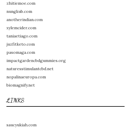
zhitiemoe.com
nungkub.com
anotherindian.com
xylemcider.com
taniaetiago.com
juzfitketo.com
pasomaga.com
impactgardencbdgummies.org
naturesstimulantcbd.net
nopalinaeuropa.com
biomagnify.net
LINKS
saucyukiah.com