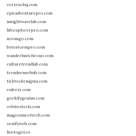
vortexohq.com
epicadventurepro.com
insightwavelab.com
lifeexplorerpro.com
novusgo.com
bytestormpro.com
wanderlustchrono.com
culturetrendlab.com
trendsensehub.com
ticktockenigma.com
eulerxr.com
geekifygenius.com
orbitextech.com
magconnecttech.com
zenifyweb.com
livetogel.co