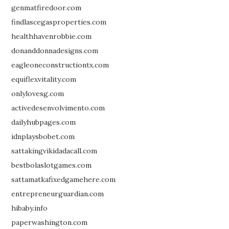
genmatfiredoor.com
findlascegasproperties.com
healthhavenrobbie.com
donanddonnadesigns.com
eagleoneconstructiontx.com
equiflexvitality.com
onlylovesg.com
activedesenvolvimento.com
dailyhubpages.com
idnplaysbobet.com
sattakingvikidadacall.com
bestbolaslotgames.com
sattamatkafixedgamehere.com
entrepreneurguardian.com
hibaby.info
paperwashington.com