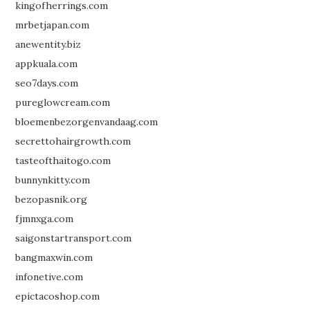
kingofherrings.com
mrbetjapan.com
anewentity.biz
appkuala.com
seo7days.com
pureglowcream.com
bloemenbezorgenvandaag.com
secrettohairgrowth.com
tasteofthaitogo.com
bunnynkitty.com
bezopasnik.org
fjmnxga.com
saigonstartransport.com
bangmaxwin.com
infonetive.com
epictacoshop.com