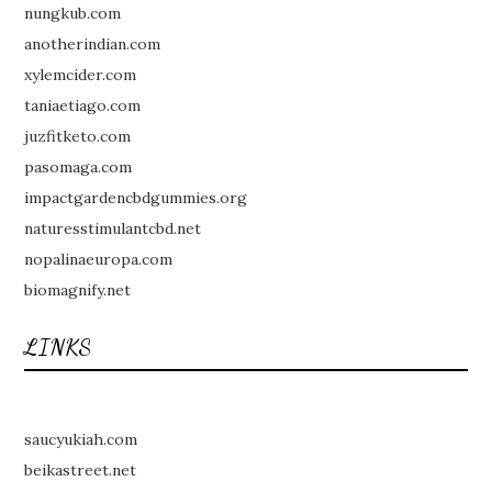
nungkub.com
anotherindian.com
xylemcider.com
taniaetiago.com
juzfitketo.com
pasomaga.com
impactgardencbdgummies.org
naturesstimulantcbd.net
nopalinaeuropa.com
biomagnify.net
LINKS
saucyukiah.com
beikastreet.net