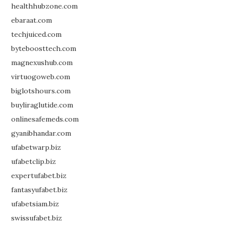
healthhubzone.com
ebaraat.com
techjuiced.com
byteboosttech.com
magnexushub.com
virtuogoweb.com
biglotshours.com
buyliraglutide.com
onlinesafemeds.com
gyanibhandar.com
ufabetwarp.biz
ufabetclip.biz
expertufabet.biz
fantasyufabet.biz
ufabetsiam.biz
swissufabet.biz