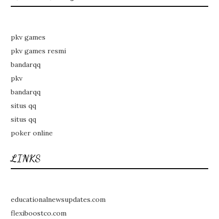
pkv games
pkv games resmi
bandarqq
pkv
bandarqq
situs qq
situs qq
poker online
LINKS
educationalnewsupdates.com
flexiboostco.com