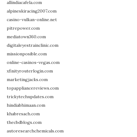
allindiacafela.com
alpineskiracing2007.com
casino-vulkan-online.net
pitrepower.com
mediatown360.com
digitaleyestrainclinic.com
missionposible.com
online-casinos-vegas.com
xfinityrouterlogin.com
marketingjacks.com
topappliancereviews.com
trickytechupdates.com
hindiabhimaan.com
khabresach.com
thecbdblogs.com
autoresearchchemicals.com