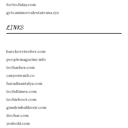
fortechday.com
getcaminorealestateusa.xyz
LINKS
baeckereiweber.com
peoplemagazine.info
techashes.com
canyouwash.co
havadisantalya.com
techdtimes.com
techieboot.com
gundembalikesir.com
itechar.com
yesbold.com