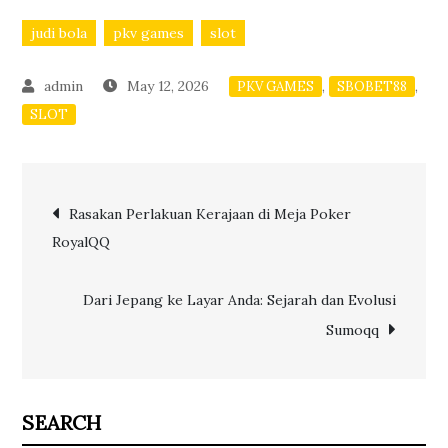
judi bola
pkv games
slot
May 12, 2026
,
,
PKV GAMES
SBOBET88
SLOT
Post
Rasakan Perlakuan Kerajaan di Meja Poker
RoyalQQ
navigation
Dari Jepang ke Layar Anda: Sejarah dan Evolusi
Sumoqq
SEARCH