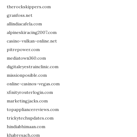
therockskippers.com
granfoss.net
allindiacafela.com
alpineskiracing2007.com
casino-vulkan-online.net
pitrepower.com
mediatown360.com
digitaleyestrainclinic.com
missionposible.com
online-casinos-vegas.com
xfinityrouterlogin.com
marketingjacks.com
topappliancereviews.com
trickytechupdates.com
hindiabhimaan.com
khabresach.com