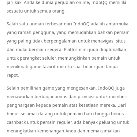
jari kaki Anda ke dunia perjudian online, IndoQQ memiliki
sesuatu untuk semua orang.
Salah satu undian terbesar dari IndoQQ adalah antarmuka
yang ramah pengguna, yang memudahkan bahkan pemain
yang paling tidak berpengalaman untuk menavigasi situs
dan mulai bermain segera. Platform ini juga dioptimalkan
untuk perangkat seluler, memungkinkan pemain untuk
menikmati game favorit mereka saat bepergian tanpa
repot.
Selain pemilihan game yang mengesankan, IndoQQ juga
menawarkan berbagai bonus dan promosi untuk memberi
penghargaan kepada pemain atas kesetiaan mereka. Dari
bonus selamat datang untuk pemain baru hingga bonus
cashback untuk pemain reguler, ada banyak peluang untuk
meningkatkan kemenangan Anda dan memaksimalkan