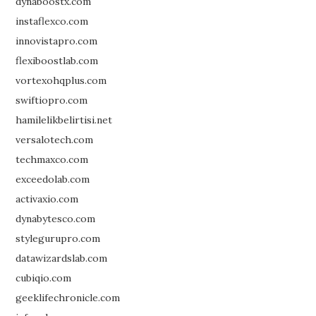
dynaboostx.com
instaflexco.com
innovistapro.com
flexiboostlab.com
vortexohqplus.com
swiftiopro.com
hamilelikbelirtisi.net
versalotech.com
techmaxco.com
exceedolab.com
activaxio.com
dynabytesco.com
stylegurupro.com
datawizardslab.com
cubiqio.com
geeklifechronicle.com