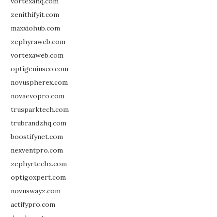
vortexahq.com
zenithifyit.com
maxxiohub.com
zephyraweb.com
vortexaweb.com
optigeniusco.com
novuspherex.com
novaevopro.com
trusparktech.com
trubrandzhq.com
boostifynet.com
nexventpro.com
zephyrtechx.com
optigoxpert.com
novuswayz.com
actifypro.com