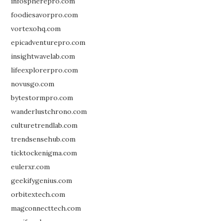
infospherepro.com
foodiesavorpro.com
vortexohq.com
epicadventurepro.com
insightwavelab.com
lifeexplorerpro.com
novusgo.com
bytestormpro.com
wanderlustchrono.com
culturetrendlab.com
trendsensehub.com
ticktockenigma.com
eulerxr.com
geekifygenius.com
orbitextech.com
magconnecttech.com