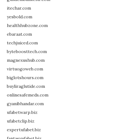
itechar.com
yesbold.com
healthhubzone.com
ebaraat.com
techjuiced.com
byteboosttech.com
magnexushub.com
virtuogoweb.com
biglotshours.com
buyliraglutide.com
onlinesafemeds.com
gyanibhandar.com
ufabetwarp.biz
ufabetclip.biz
expertufabet.biz
fantasyufabet.biz