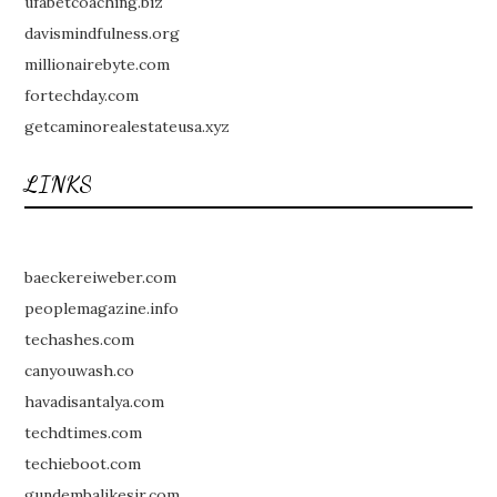
ufabetcoaching.biz
davismindfulness.org
millionairebyte.com
fortechday.com
getcaminorealestateusa.xyz
LINKS
baeckereiweber.com
peoplemagazine.info
techashes.com
canyouwash.co
havadisantalya.com
techdtimes.com
techieboot.com
gundembalikesir.com