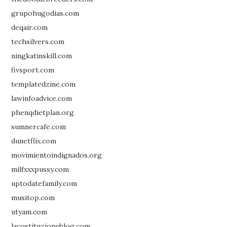
grupohugodias.com
deqair.com
techsilvers.com
ningkatinskill.com
fivsport.com
templatedzine.com
lawinfoadvice.com
phenqdietplan.org
sumnercafe.com
dunetflix.com
movimientoindignados.org
milfxxxpussy.com
uptodatefamily.com
musitop.com
utyam.com
lacostituzioneblog.com