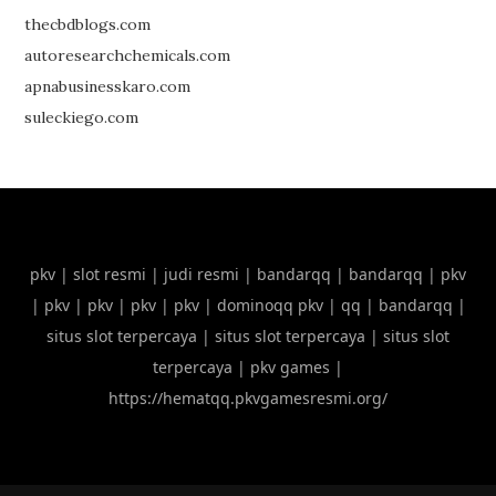
thecbdblogs.com
autoresearchchemicals.com
apnabusinesskaro.com
suleckiego.com
pkv
|
slot resmi
|
judi resmi
|
bandarqq
|
bandarqq
|
pkv
|
pkv
|
pkv
|
pkv
|
pkv
|
dominoqq pkv
|
qq
|
bandarqq
|
situs slot terpercaya
|
situs slot terpercaya
|
situs slot
terpercaya
|
pkv games
|
https://hematqq.pkvgamesresmi.org/