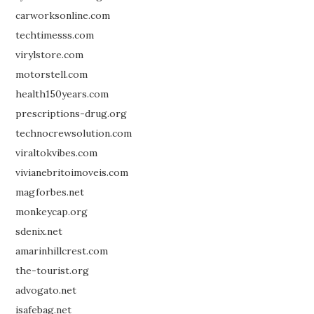
carworksonline.com
techtimesss.com
virylstore.com
motorstell.com
health150years.com
prescriptions-drug.org
technocrewsolution.com
viraltokvibes.com
vivianebritoimoveis.com
magforbes.net
monkeycap.org
sdenix.net
amarinhillcrest.com
the-tourist.org
advogato.net
isafebag.net