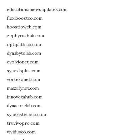
educationalnewsupdates.com
flexiboostco.com
boostioweb.com
zephyrushub.com
optipathlab.com
dynabytelab.com
evolvionet.com
synexisplus.com
vortexonet.com
maxxifynet.com
innovexahub.com
dynacorelab.com
synexistechco.com
truvivopro.com
vividusco.com