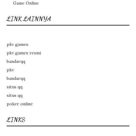
Game Online
LINK LAINNYA
pkv games
pkv games resmi
bandarqq
pkv
bandarqq
situs qq
situs qq
poker online
LINKS