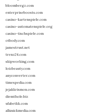
bloombergz.com
enterpriseboosts.com
casino-kartenspiele.com
casino-automatenspiele.org
casino-tischspiele.com
otbody.com
jamestrust.net
trenz24.com
skipworking.com
loizbeauty.com
anyconverter.com
timespedia.com
jejakkrismon.com
diemthole.biz
ufabetkk.com
allquickmedia.com