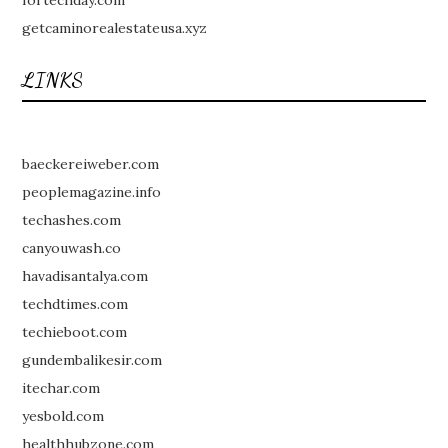
fortechday.com
getcaminorealestateusa.xyz
LINKS
baeckereiweber.com
peoplemagazine.info
techashes.com
canyouwash.co
havadisantalya.com
techdtimes.com
techieboot.com
gundembalikesir.com
itechar.com
yesbold.com
healthhubzone.com