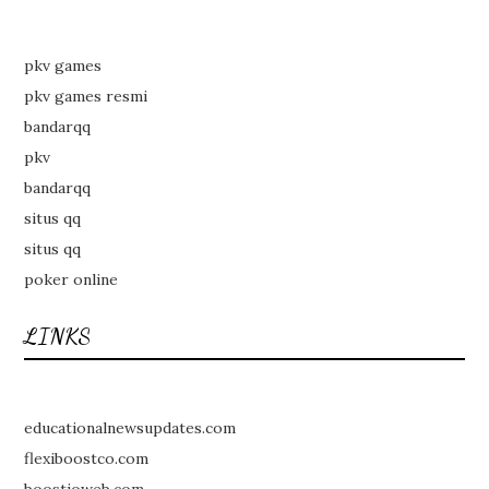
pkv games
pkv games resmi
bandarqq
pkv
bandarqq
situs qq
situs qq
poker online
LINKS
educationalnewsupdates.com
flexiboostco.com