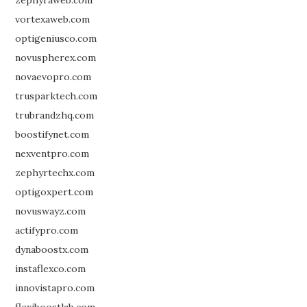
zephyraweb.com
vortexaweb.com
optigeniusco.com
novuspherex.com
novaevopro.com
trusparktech.com
trubrandzhq.com
boostifynet.com
nexventpro.com
zephyrtechx.com
optigoxpert.com
novuswayz.com
actifypro.com
dynaboostx.com
instaflexco.com
innovistapro.com