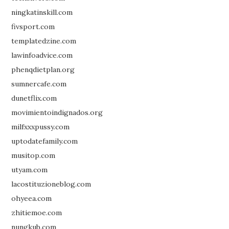
ningkatinskill.com
fivsport.com
templatedzine.com
lawinfoadvice.com
phenqdietplan.org
sumnercafe.com
dunetflix.com
movimientoindignados.org
milfxxxpussy.com
uptodatefamily.com
musitop.com
utyam.com
lacostituzioneblog.com
ohyeea.com
zhitiemoe.com
nungkub.com