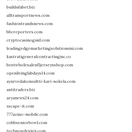
buildufabet.biz
alltransportnews.com
fashiontrandsnews.com
bbcreporters.com
cryptocasinoguid.com
leadingedgemarketingsolutionsmi.com
kastratigeneralcontractinginc.co
bestwholesalenfljerseysshop.com
openlivinglabdays14.com
ayurvedakonsultti-kari-nokela.com
antitraders.biz
aryanews24.com
xscape-it.com
777azino-mobile.com
cobbseniorbowl.com
technowdesign.com