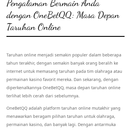
Pengalaman Bermain Anda
dengan OneBetQQ: Masa Depan
Taruhan Online
Taruhan online menjadi semakin populer dalam beberapa
tahun terakhir, dengan semakin banyak orang beralih ke
internet untuk memasang taruhan pada tim olahraga atau
permainan kasino favorit mereka. Dan sekarang, dengan
diperkenalkannya OneBetQQ, masa depan taruhan online
terlihat lebih cerah dari sebelumnya.
OneBetQQ adalah platform taruhan online mutakhir yang
menawarkan beragam pilihan taruhan untuk olahraga,
permainan kasino, dan banyak lagi. Dengan antarmuka