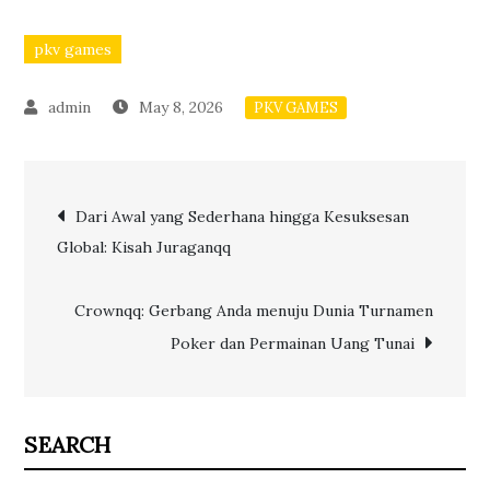
pkv games
May 8, 2026
PKV GAMES
Post
Dari Awal yang Sederhana hingga Kesuksesan
Global: Kisah Juraganqq
navigation
Crownqq: Gerbang Anda menuju Dunia Turnamen
Poker dan Permainan Uang Tunai
SEARCH