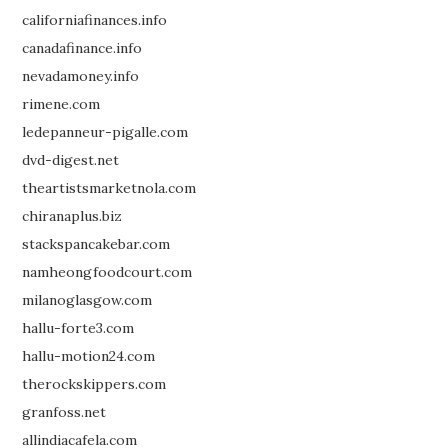
californiafinances.info
canadafinance.info
nevadamoney.info
rimene.com
ledepanneur-pigalle.com
dvd-digest.net
theartistsmarketnola.com
chiranaplus.biz
stackspancakebar.com
namheongfoodcourt.com
milanoglasgow.com
hallu-forte3.com
hallu-motion24.com
therockskippers.com
granfoss.net
allindiacafela.com