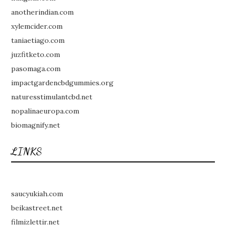
anotherindian.com
xylemcider.com
taniaetiago.com
juzfitketo.com
pasomaga.com
impactgardencbdgummies.org
naturesstimulantcbd.net
nopalinaeuropa.com
biomagnify.net
LINKS
saucyukiah.com
beikastreet.net
filmizlettir.net