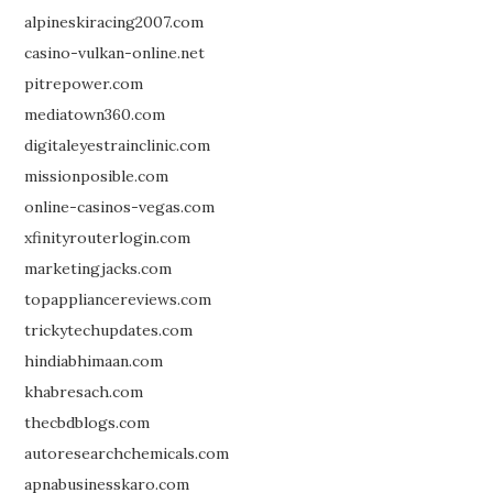
alpineskiracing2007.com
casino-vulkan-online.net
pitrepower.com
mediatown360.com
digitaleyestrainclinic.com
missionposible.com
online-casinos-vegas.com
xfinityrouterlogin.com
marketingjacks.com
topappliancereviews.com
trickytechupdates.com
hindiabhimaan.com
khabresach.com
thecbdblogs.com
autoresearchchemicals.com
apnabusinesskaro.com