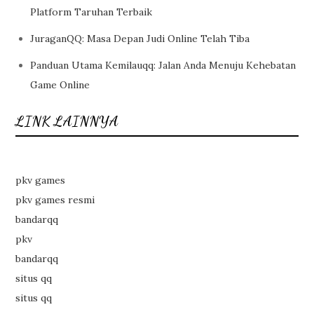
Platform Taruhan Terbaik
JuraganQQ: Masa Depan Judi Online Telah Tiba
Panduan Utama Kemilauqq: Jalan Anda Menuju Kehebatan
Game Online
LINK LAINNYA
pkv games
pkv games resmi
bandarqq
pkv
bandarqq
situs qq
situs qq