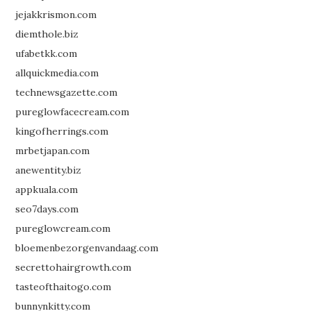
jejakkrismon.com
diemthole.biz
ufabetkk.com
allquickmedia.com
technewsgazette.com
pureglowfacecream.com
kingofherrings.com
mrbetjapan.com
anewentity.biz
appkuala.com
seo7days.com
pureglowcream.com
bloemenbezorgenvandaag.com
secrettohairgrowth.com
tasteofthaitogo.com
bunnynkitty.com