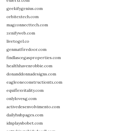
eulerxr.com
geekifygenius.com
orbitextech.com
magconnecttech.com
zenifyweb.com
livetogel.co
genmatfiredoor.com
findlascegasproperties.com
healthhavenrobbie.com
donanddonnadesigns.com
eagleoneconstructiontx.com
equiflexvitality.com
onlylovesg.com
activedesenvolvimento.com
dailyhubpages.com
idnplaysbobet.com