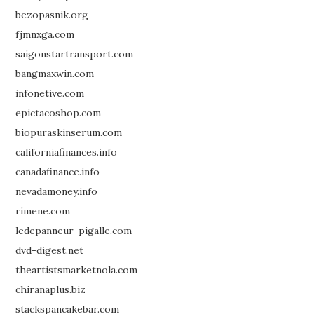
bezopasnik.org
fjmnxga.com
saigonstartransport.com
bangmaxwin.com
infonetive.com
epictacoshop.com
biopuraskinserum.com
californiafinances.info
canadafinance.info
nevadamoney.info
rimene.com
ledepanneur-pigalle.com
dvd-digest.net
theartistsmarketnola.com
chiranaplus.biz
stackspancakebar.com