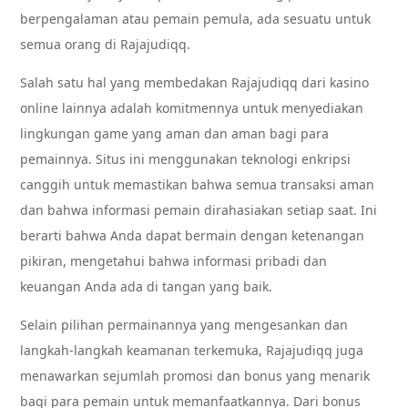
berpengalaman atau pemain pemula, ada sesuatu untuk
semua orang di Rajajudiqq.
Salah satu hal yang membedakan Rajajudiqq dari kasino
online lainnya adalah komitmennya untuk menyediakan
lingkungan game yang aman dan aman bagi para
pemainnya. Situs ini menggunakan teknologi enkripsi
canggih untuk memastikan bahwa semua transaksi aman
dan bahwa informasi pemain dirahasiakan setiap saat. Ini
berarti bahwa Anda dapat bermain dengan ketenangan
pikiran, mengetahui bahwa informasi pribadi dan
keuangan Anda ada di tangan yang baik.
Selain pilihan permainannya yang mengesankan dan
langkah-langkah keamanan terkemuka, Rajajudiqq juga
menawarkan sejumlah promosi dan bonus yang menarik
bagi para pemain untuk memanfaatkannya. Dari bonus