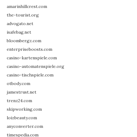
amarinhillcrest.com
the-tourist.org
advogato.net
isafebag.net
bloombergz.com
enterpriseboosts.com
casino-kartenspiele.com
casino-automatenspiele.org
casino-tischspiele.com
otbody.com
jamestrust.net
trenz24.com
skipworking.com
loizbeauty.com
anyconverter.com
timespedia.com