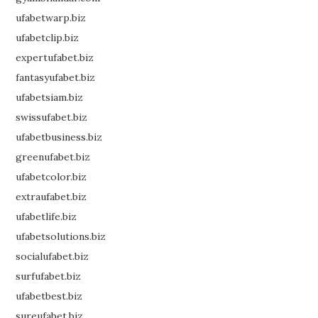
ufabetwarp.biz
ufabetclip.biz
expertufabet.biz
fantasyufabet.biz
ufabetsiam.biz
swissufabet.biz
ufabetbusiness.biz
greenufabet.biz
ufabetcolor.biz
extraufabet.biz
ufabetlife.biz
ufabetsolutions.biz
socialufabet.biz
surfufabet.biz
ufabetbest.biz
sureufabet.biz