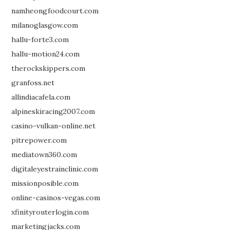
namheongfoodcourt.com
milanoglasgow.com
hallu-forte3.com
hallu-motion24.com
therockskippers.com
granfoss.net
allindiacafela.com
alpineskiracing2007.com
casino-vulkan-online.net
pitrepower.com
mediatown360.com
digitaleyestrainclinic.com
missionposible.com
online-casinos-vegas.com
xfinityrouterlogin.com
marketingjacks.com