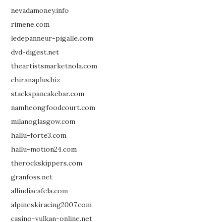
nevadamoney.info
rimene.com
ledepanneur-pigalle.com
dvd-digest.net
theartistsmarketnola.com
chiranaplus.biz
stackspancakebar.com
namheongfoodcourt.com
milanoglasgow.com
hallu-forte3.com
hallu-motion24.com
therockskippers.com
granfoss.net
allindiacafela.com
alpineskiracing2007.com
casino-vulkan-online.net