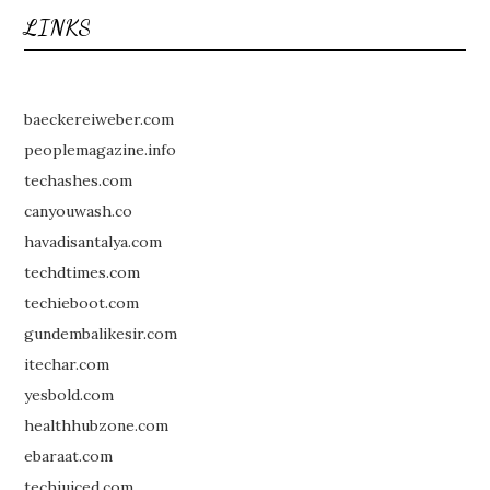
LINKS
baeckereiweber.com
peoplemagazine.info
techashes.com
canyouwash.co
havadisantalya.com
techdtimes.com
techieboot.com
gundembalikesir.com
itechar.com
yesbold.com
healthhubzone.com
ebaraat.com
techjuiced.com