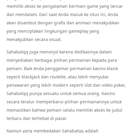
memiliki akses ke pengalaman bermain game yang lancar
dan mendalam. Dari saat Anda masuk ke situs ini, Anda
akan disambut dengan grafis dan animasi menakjubkan
yang menciptakan lingkungan gameplay yang
menakjubkan secara visual.
Sahabatqq juga menonjol karena dedikasinya dalam
menyediakan berbagai pilihan permainan kepada para
pemain. Baik Anda penggemar permainan kasino klasik
seperti blackjack dan roulette, atau lebih menyukai
penawaran yang lebih modern seperti slot dan video poker,
Sahabatqq punya sesuatu untuk semua orang. Kasino
secara teratur memperbarui pilihan permainannya untuk
memastikan bahwa pemain selalu memiliki akses ke judul
terbaru dan terhebat di pasar.
Namun yang membedakan Sahabatqq adalah