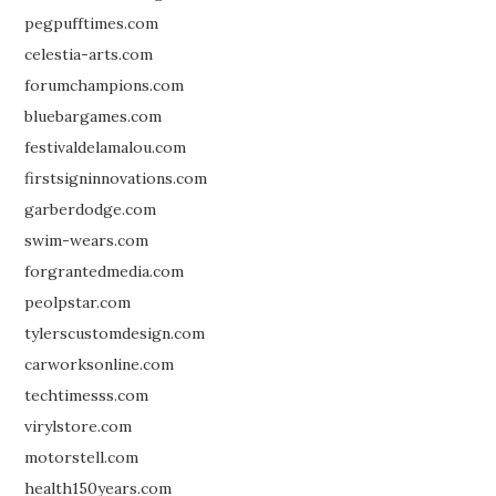
pegpufftimes.com
celestia-arts.com
forumchampions.com
bluebargames.com
festivaldelamalou.com
firstsigninnovations.com
garberdodge.com
swim-wears.com
forgrantedmedia.com
peolpstar.com
tylerscustomdesign.com
carworksonline.com
techtimesss.com
virylstore.com
motorstell.com
health150years.com