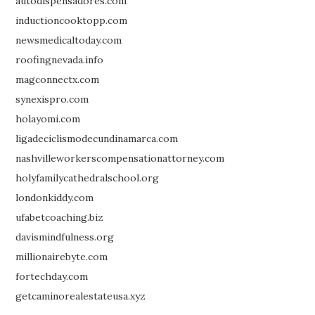
autodispensadores.com
inductioncooktopp.com
newsmedicaltoday.com
roofingnevada.info
magconnectx.com
synexispro.com
holayomi.com
ligadeciclismodecundinamarca.com
nashvilleworkerscompensationattorney.com
holyfamilycathedralschool.org
londonkiddy.com
ufabetcoaching.biz
davismindfulness.org
millionairebyte.com
fortechday.com
getcaminorealestateusa.xyz