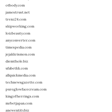
otbody.com
jamestrust.net
trenz24.com
skipworking.com
loizbeauty.com
anyconverter.com
timespedia.com
jejakkrismon.com
diemthole.biz
ufabetkk.com
allquickmedia.com
technewsgazette.com
pureglowfacecream.com
kingofherrings.com
mrbetjapan.com
anewentity.biz