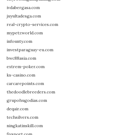
ivdabergasa.com
juyultadesga.com
real-crypto-services.com
mypetzworld.com
infounty.com
investparaguay-eu.com
bwc88asia.com
extrem-poker.com
ks-casino.com
carcarepoints.com
thedoodlebreeders.com
grupohugodias.com
deqair.com
techsilvers.com
ningkatinskill.com
fivsport.com