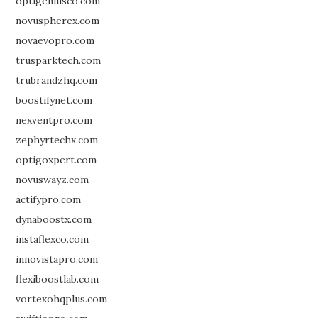
optigeniusco.com
novuspherex.com
novaevopro.com
trusparktech.com
trubrandzhq.com
boostifynet.com
nexventpro.com
zephyrtechx.com
optigoxpert.com
novuswayz.com
actifypro.com
dynaboostx.com
instaflexco.com
innovistapro.com
flexiboostlab.com
vortexohqplus.com