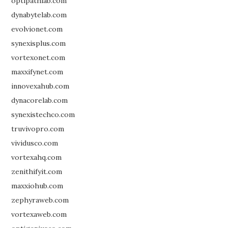
optipathlab.com
dynabytelab.com
evolvionet.com
synexisplus.com
vortexonet.com
maxxifynet.com
innovexahub.com
dynacorelab.com
synexistechco.com
truvivopro.com
vividusco.com
vortexahq.com
zenithifyit.com
maxxiohub.com
zephyraweb.com
vortexaweb.com