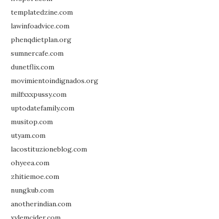
templatedzine.com
lawinfoadvice.com
phenqdietplan.org
sumnercafe.com
dunetflix.com
movimientoindignados.org
milfxxxpussy.com
uptodatefamily.com
musitop.com
utyam.com
lacostituzioneblog.com
ohyeea.com
zhitiemoe.com
nungkub.com
anotherindian.com
xylemcider.com