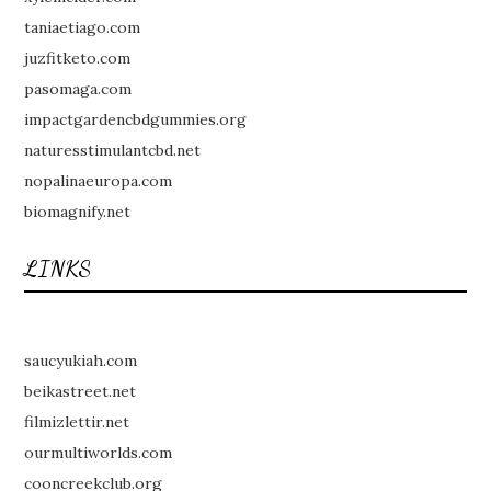
taniaetiago.com
juzfitketo.com
pasomaga.com
impactgardencbdgummies.org
naturesstimulantcbd.net
nopalinaeuropa.com
biomagnify.net
LINKS
saucyukiah.com
beikastreet.net
filmizlettir.net
ourmultiworlds.com
cooncreekclub.org