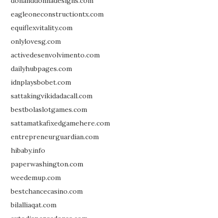
donanddonnadesigns.com
eagleoneconstructiontx.com
equiflexvitality.com
onlylovesg.com
activedesenvolvimento.com
dailyhubpages.com
idnplaysbobet.com
sattakingvikidadacall.com
bestbolaslotgames.com
sattamatkafixedgamehere.com
entrepreneurguardian.com
hibaby.info
paperwashington.com
weedemup.com
bestchancecasino.com
bilalliaqat.com