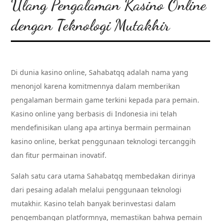
Ulang Pengalaman Kasino Online
dengan Teknologi Mutakhir
Di dunia kasino online, Sahabatqq adalah nama yang
menonjol karena komitmennya dalam memberikan
pengalaman bermain game terkini kepada para pemain.
Kasino online yang berbasis di Indonesia ini telah
mendefinisikan ulang apa artinya bermain permainan
kasino online, berkat penggunaan teknologi tercanggih
dan fitur permainan inovatif.
Salah satu cara utama Sahabatqq membedakan dirinya
dari pesaing adalah melalui penggunaan teknologi
mutakhir. Kasino telah banyak berinvestasi dalam
pengembangan platformnya, memastikan bahwa pemain