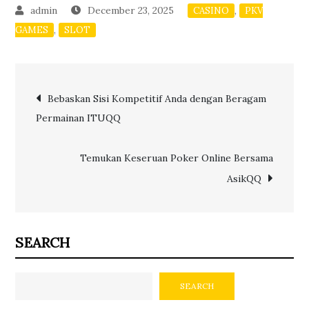
December 23, 2025
,
CASINO
PKV
,
GAMES
SLOT
Post
Bebaskan Sisi Kompetitif Anda dengan Beragam
Permainan ITUQQ
navigation
Temukan Keseruan Poker Online Bersama
AsikQQ
SEARCH
SEARCH