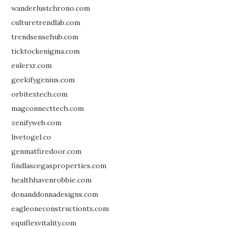
wanderlustchrono.com
culturetrendlab.com
trendsensehub.com
ticktockenigma.com
eulerxr.com
geekifygenius.com
orbitextech.com
magconnecttech.com
zenifyweb.com
livetogel.co
genmatfiredoor.com
findlascegasproperties.com
healthhavenrobbie.com
donanddonnadesigns.com
eagleoneconstructiontx.com
equiflexvitality.com