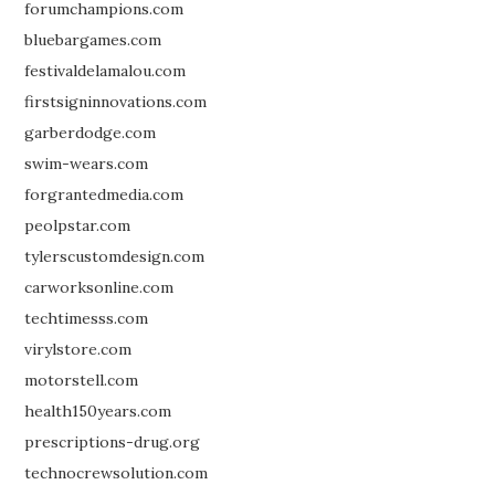
forumchampions.com
bluebargames.com
festivaldelamalou.com
firstsigninnovations.com
garberdodge.com
swim-wears.com
forgrantedmedia.com
peolpstar.com
tylerscustomdesign.com
carworksonline.com
techtimesss.com
virylstore.com
motorstell.com
health150years.com
prescriptions-drug.org
technocrewsolution.com