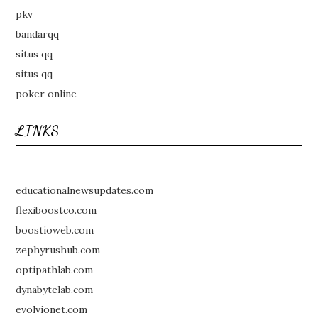
pkv
bandarqq
situs qq
situs qq
poker online
LINKS
educationalnewsupdates.com
flexiboostco.com
boostioweb.com
zephyrushub.com
optipathlab.com
dynabytelab.com
evolvionet.com