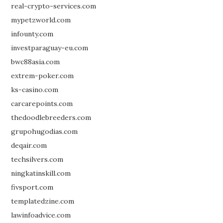
real-crypto-services.com
mypetzworld.com
infounty.com
investparaguay-eu.com
bwc88asia.com
extrem-poker.com
ks-casino.com
carcarepoints.com
thedoodlebreeders.com
grupohugodias.com
deqair.com
techsilvers.com
ningkatinskill.com
fivsport.com
templatedzine.com
lawinfoadvice.com