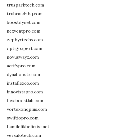
trusparktech.com
trubrandzhq.com
boostifynet.com
nexventpro.com
zephyrtechx.com
optigoxpert.com
novuswayz.com
actifypro.com
dynaboostx.com
instaflexco.com
innovistapro.com
flexiboostlab.com
vortexohqplus.com
swiftiopro.com
hamilelikbelirtisi.net
versalotech.com