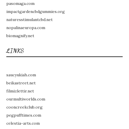
pasomaga.com
impactgardencbdgummies.org
naturesstimulantcbd.net
nopalinaeuropa.com
biomagnify.net
LINKS
saucyukiah.com
beikastreet.net
filmizlettir.net
ourmultiworlds.com
cooncreekclub.org
pegpufftimes.com
celestia-arts.com