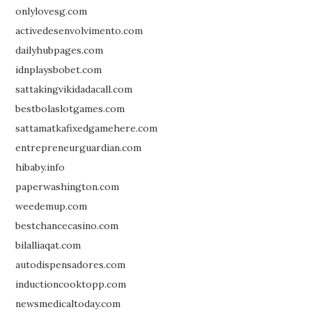
onlylovesg.com
activedesenvolvimento.com
dailyhubpages.com
idnplaysbobet.com
sattakingvikidadacall.com
bestbolaslotgames.com
sattamatkafixedgamehere.com
entrepreneurguardian.com
hibaby.info
paperwashington.com
weedemup.com
bestchancecasino.com
bilalliaqat.com
autodispensadores.com
inductioncooktopp.com
newsmedicaltoday.com