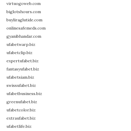
virtuogoweb.com
biglotshours.com
buyliraglutide.com
onlinesafemeds.com
gyanibhandar.com
ufabetwarp.biz
ufabetclip.biz
expertufabet.biz
fantasyufabet.biz
ufabetsiam.biz
swissufabet.biz
ufabetbusiness.biz
greenufabet.biz
ufabetcolor.biz
extraufabet.biz
ufabetlife.biz