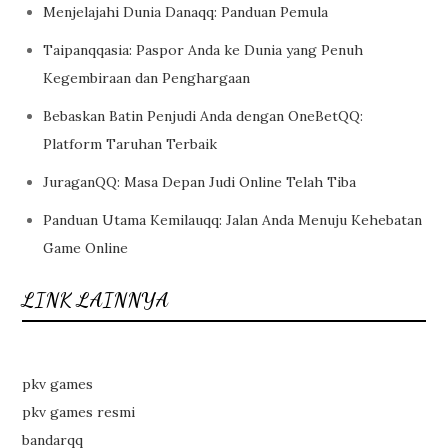
Menjelajahi Dunia Danaqq: Panduan Pemula
Taipanqqasia: Paspor Anda ke Dunia yang Penuh
Kegembiraan dan Penghargaan
Bebaskan Batin Penjudi Anda dengan OneBetQQ:
Platform Taruhan Terbaik
JuraganQQ: Masa Depan Judi Online Telah Tiba
Panduan Utama Kemilauqq: Jalan Anda Menuju Kehebatan
Game Online
LINK LAINNYA
pkv games
pkv games resmi
bandarqq