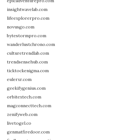
epicadventurepro.com
insightwavelab.com
lifeexplorerpro.com
novusgo.com
bytestormpro.com
wanderlustchrono.com
culturetrendlab.com
trendsensehub.com
ticktockenigma.com
eulerxr.com
geekifygenius.com
orbitextech.com
magconnecttech.com
zenifyweb.com
livetogel.co
genmatfiredoor.com