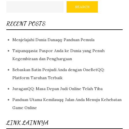
SEARCH
RECENT POSTS
Menjelajahi Dunia Danaqq: Panduan Pemula
Taipanqqasia: Paspor Anda ke Dunia yang Penuh
Kegembiraan dan Penghargaan
Bebaskan Batin Penjudi Anda dengan OneBetQQ:
Platform Taruhan Terbaik
JuraganQQ: Masa Depan Judi Online Telah Tiba
Panduan Utama Kemilauqq: Jalan Anda Menuju Kehebatan
Game Online
LINK LAINNYA