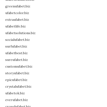
greenufabet.biz
ufabetcolor.biz
extraufabet.biz
ufabetlife.biz
ufabetsolutions.biz
socialufabet.biz
surfufabet.biz
ufabetbest.biz
sureufabet.biz
customufabet.biz
storyufabet.biz
epicufabet.biz
crystalufabet.biz
ufabetok.biz
everufabet.biz
crowdufabet.biz