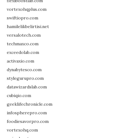
flexiboostlab.com
vortexohqplus.com
swiftiopro.com
hamilelikbelirtisi.net
versalotech.com
techmaxco.com
exceedolab.com
activaxio.com
dynabytesco.com
stylegurupro.com
datawizardslab.com
cubiqio.com
geeklifechronicle.com
infospherepro.com
foodiesavorpro.com
vortexohq.com