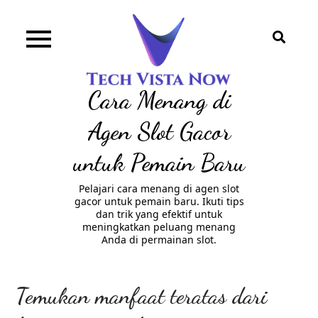
Skip
to
content
Cara Menang di
Agen Slot Gacor
untuk Pemain Baru
Pelajari cara menang di agen slot
gacor untuk pemain baru. Ikuti tips
dan trik yang efektif untuk
meningkatkan peluang menang
Anda di permainan slot.
Temukan manfaat teratas dari