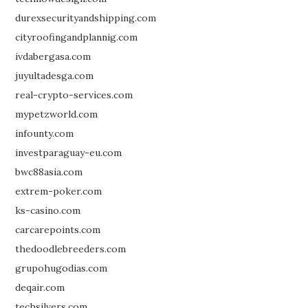
durexsecurityandshipping.com
cityroofingandplannig.com
ivdabergasa.com
juyultadesga.com
real-crypto-services.com
mypetzworld.com
infounty.com
investparaguay-eu.com
bwc88asia.com
extrem-poker.com
ks-casino.com
carcarepoints.com
thedoodlebreeders.com
grupohugodias.com
deqair.com
techsilvers.com