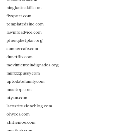
ningkatinskill.com
fivsport.com
templatedzine.com
lawinfoadvice.com
phenqdietplan.org
sumnercafe.com
dunetflix.com
movimientoindignados.org
milfxxxpussy.com
uptodatefamily.com
musitop.com
utyam.com
lacostituzioneblog.com
ohyeea.com
zhitiemoe.com
nungkub.com