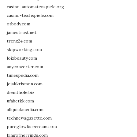
casino-automatenspiele.org
casino-tischspiele.com
otbody.com
jamestrust.net
trenz24.com
skipworking.com
loizbeauty.com
anyconverter.com
timespedia.com
jejakkrismon.com
diemthole.biz
ufabetkk.com
allquickmedia.com
technewsgazette.com
pureglowfacecream.com
kingofherrings.com