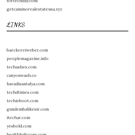
fortechday.com
getcaminorealestateusa.xyz
LINKS
baeckereiweber.com
peoplemagazine.info
techashes.com
canyouwash.co
havadisantalya.com
techdtimes.com
techieboot.com
gundembalikesir.com
itechar.com
yesbold.com
healthhubzone.com